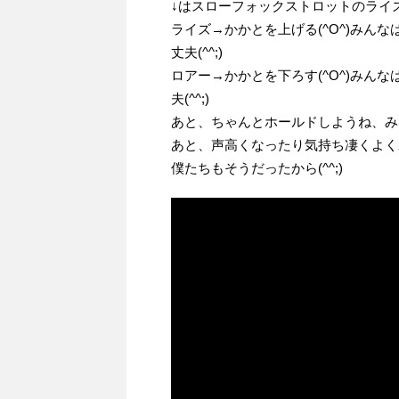
↓はスローフォックストロットのライ
ライズ→かかとを上げる(^O^)みん
丈夫(^^;)
ロアー→かかとを下ろす(^O^)みん
夫(^^;)
あと、ちゃんとホールドしようね、みんな
あと、声高くなったり気持ち凄くよくわか
僕たちもそうだったから(^^;)