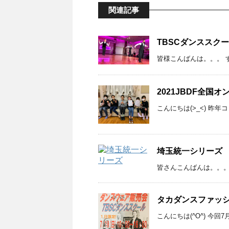
関連記事
TBSCダンススク
皆様こんばんは。。。 す
2021JBDF全国
こんにちは(>_<) 昨年
埼玉統一シリーズ
皆さんこんばんは。。。
タカダンスファッ
こんにちは(^O^) 今回7