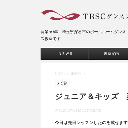
開業40年 埼玉県深谷市のボールルームダンス
ス教室です
ＮＥＷＳ
教室案内
HOME
>
未分類
>
未分類
ジュニア＆キッズ 
2021/07/05
2021/08/05
今日は先日レッスンしたのを載せます(^