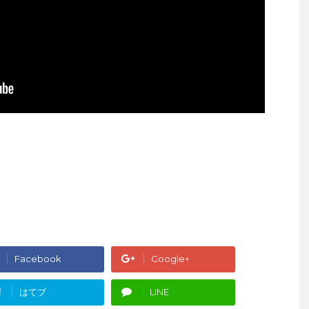
Facebook
Google+
!
はてブ
LINE