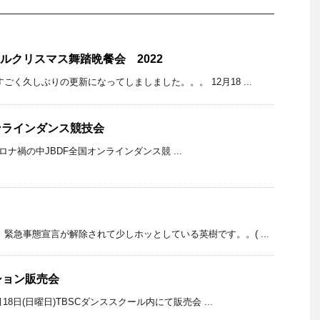
ールクリスマス舞踏晩餐会 2022
ごく久しぶりの更新になってしましました。。。 12月18 ...
オンラインダンス競技会
コロナ禍の中JBDF全国オンラインダンス競 ...
 緊急事態宣言が解除されて少しホッとしている英樹です。。( ...
ション販売会
月18日(日曜日)TBSCダンススクール内にて販売会 ...