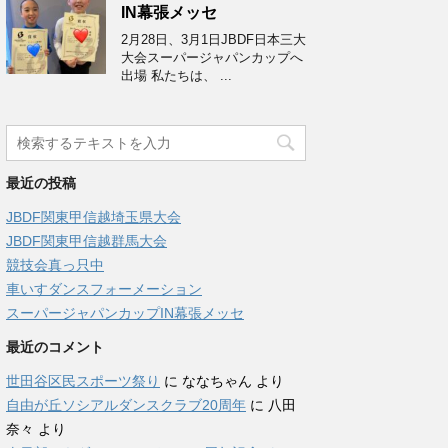
IN幕張メッセ
2月28日、3月1日JBDF日本三大
大会スーパージャパンカップへ
出場 私たちは、 ...
最近の投稿
JBDF関東甲信越埼玉県大会
JBDF関東甲信越群馬大会
競技会真っ只中
車いすダンスフォーメーション
スーパージャパンカップIN幕張メッセ
最近のコメント
世田谷区民スポーツ祭り
に
ななちゃん
より
自由が丘ソシアルダンスクラブ20周年
に
八田
奈々
より