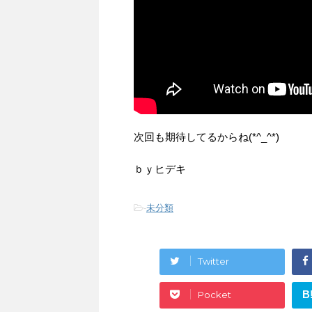
次回も期待してるからね(*^_^*)
ｂｙヒデキ
-
未分類
Twitter
B
Pocket