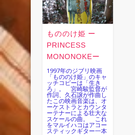
もののけ姫 ー
PRINCESS
MONONOKEー
1997年のジブリ映画
「もののけ姫」のキャ
ッチコピーは「生き
ろ」。 宮崎駿監督が
作詞、久石譲が作曲し
たこの映画音楽は、オ
ーケストラとカウンタ
ーテナーによる壮大な
スケールの曲。 これ
をマルイハコはアコー
スティックギター一本