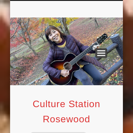
ROSEWOOD 2F MUSIC SPACE イベント
舞姫えみ : 47都道府県 オープンマイクの
ROSEWOOD 1F 大人の英語教室
週末ミュージシャン活動
英語絵本紹介ブログ
表紙アーカイブ
オリジナル曲
FACEBOOK
カバー曲
情報を随時更新
旅
Culture Station
Rosewood