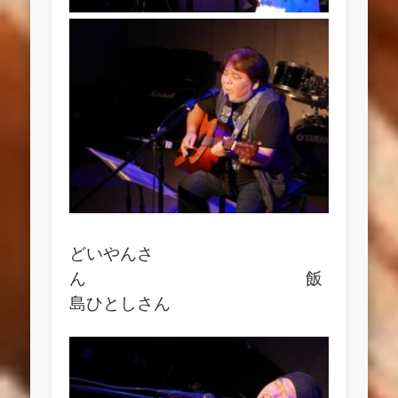
どいやんさ
ん 飯
島ひとしさん