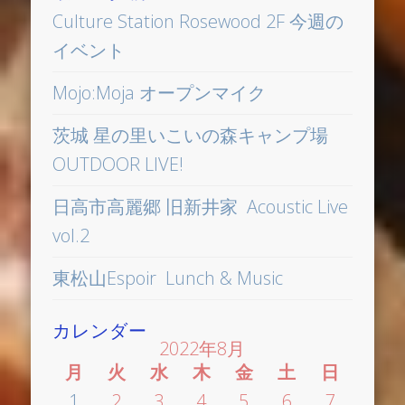
Culture Station Rosewood 2F 今週の
イベント
Mojo:Moja オープンマイク
茨城 星の里いこいの森キャンプ場
OUTDOOR LIVE!
日高市高麗郷 旧新井家 Acoustic Live
vol.2
東松山Espoir Lunch & Music
カレンダー
2022年8月
月
火
水
木
金
土
日
1
2
3
4
5
6
7