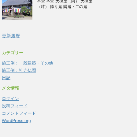
本堂 本堂 大棟鬼（阿） 大棟鬼
（吽） 降り鬼 隅鬼・二の鬼
更新履歴
カテゴリー
施工例：一般建築・その他
施工例：社寺仏閣
日記
メタ情報
ログイン
投稿フィード
コメントフィード
WordPress.org