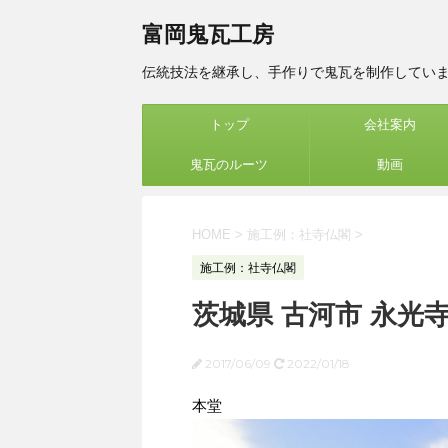
富岡鬼瓦工房
伝統技法を継承し、手作りで鬼瓦を制作してい
トップ
会社案内
鬼瓦のルーツ
動画
HOME
>
施工例：社寺仏閣
>
施工例：社寺仏閣
茨城県 古河市 永光
2017/06/09
2022/01/18
本堂