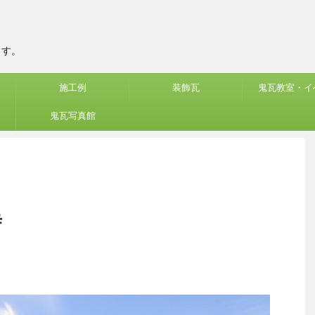
ます。
施工例
装飾瓦
鬼瓦教室・イ
鬼瓦写真館
寺