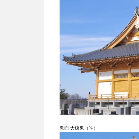
鬼面 大棟鬼（吽）