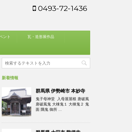
0493-72-1436
ベント
瓦・造形展作品
新着情報
群馬県 伊勢崎市 本妙寺
鬼子母神堂 入母屋屋根 唐破風
唐破風鬼 大棟鬼１ 大棟鬼２ 鬼
面 隅鬼 御所 ...