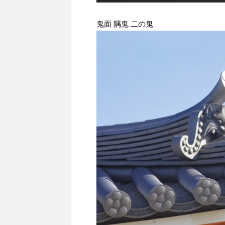
鬼面 隅鬼 二の鬼