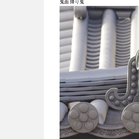
鬼面 降り鬼