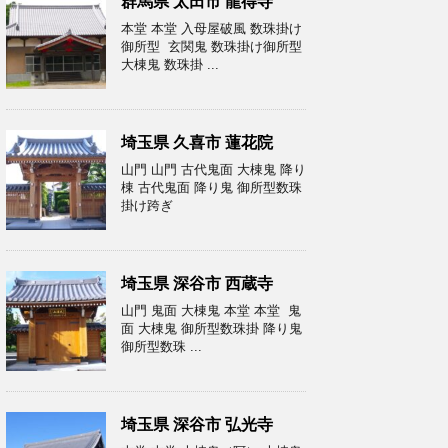
群馬県 太田市 龍得寺
本堂 本堂 入母屋破風 数珠掛け
御所型 玄関鬼 数珠掛け御所型
大棟鬼 数珠掛 ...
埼玉県 久喜市 蓮花院
山門 山門 古代鬼面 大棟鬼 降り
棟 古代鬼面 降り鬼 御所型数珠
掛け跨ぎ
埼玉県 深谷市 西蔵寺
山門 鬼面 大棟鬼 本堂 本堂 鬼
面 大棟鬼 御所型数珠掛 降り鬼
御所型数珠 ...
埼玉県 深谷市 弘光寺