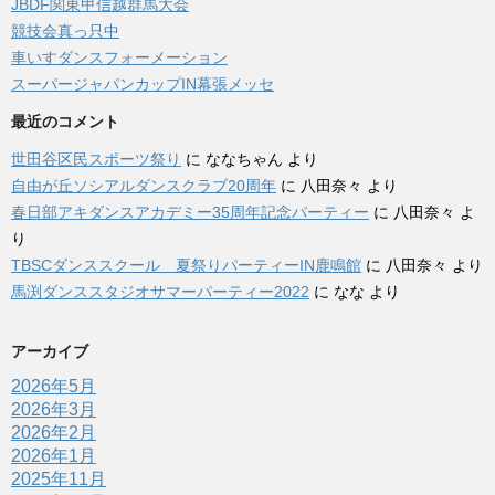
JBDF関東甲信越群馬大会
競技会真っ只中
車いすダンスフォーメーション
スーパージャパンカップIN幕張メッセ
最近のコメント
世田谷区民スポーツ祭り
に
ななちゃん
より
自由が丘ソシアルダンスクラブ20周年
に
八田奈々
より
春日部アキダンスアカデミー35周年記念パーティー
に
八田奈々
よ
り
TBSCダンススクール 夏祭りパーティーIN鹿鳴館
に
八田奈々
より
馬渕ダンススタジオサマーパーティー2022
に
なな
より
アーカイブ
2026年5月
2026年3月
2026年2月
2026年1月
2025年11月