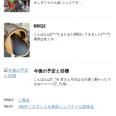
＆しずくちゃん組 ジュニアボ ...
BBQ2
こんばんは(*^-^*) またまたBBQしてきました(*^-^*)
場所は近くの ...
今後の予定と目標
こんばんは(^_^)v 皆さん今日はもの凄く暑かったで
すねーーーー(T_T) 熱 ...
PREV
ご報告
NEXT
JBDFソロダンス＆東部ジュブナイル競技会