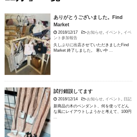
ありがとうございました。Find
Market
2018/12/17
-
お知らせ
,
イベント
,
イベ
ント参加報告
久しぶりに出店させていただきましたFind
Market 終了しました。 寒い中 ...
試行錯誤してます
2018/12/14
-
お知らせ
,
イベント
,
日記
新商品の木のペンダント、何を使ってどん
な風にレイアウトしようかと考えて、100円
...