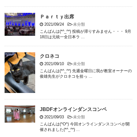
Ｐａｒｔｙ出席
2021/09/24
-
未分類
こんばんは(*^_^*) 投稿が滞りすみません・・・ 9月
18日は元統一全日本ラ ...
クロネコ
2021/09/10
-
未分類
こんばんは(*^_^*) 先週金曜日に我が教室オーナーの
俊雄先生がクロネコを拾っ ...
JBDFオンラインダンスコンペ
2021/09/03
-
未分類
こんばんは(^O^) 今回オンラインダンスコンペが開
催されました(*^_^*) ...