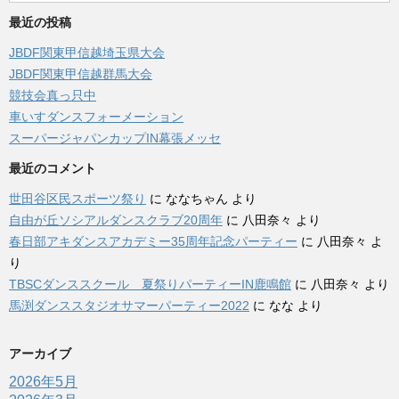
最近の投稿
JBDF関東甲信越埼玉県大会
JBDF関東甲信越群馬大会
競技会真っ只中
車いすダンスフォーメーション
スーパージャパンカップIN幕張メッセ
最近のコメント
世田谷区民スポーツ祭り
に
ななちゃん
より
自由が丘ソシアルダンスクラブ20周年
に
八田奈々
より
春日部アキダンスアカデミー35周年記念パーティー
に
八田奈々
よ
り
TBSCダンススクール 夏祭りパーティーIN鹿鳴館
に
八田奈々
より
馬渕ダンススタジオサマーパーティー2022
に
なな
より
アーカイブ
2026年5月