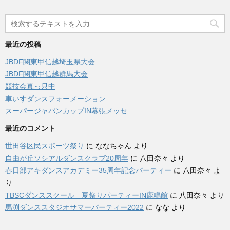
最近の投稿
JBDF関東甲信越埼玉県大会
JBDF関東甲信越群馬大会
競技会真っ只中
車いすダンスフォーメーション
スーパージャパンカップIN幕張メッセ
最近のコメント
世田谷区民スポーツ祭り
に
ななちゃん
より
自由が丘ソシアルダンスクラブ20周年
に
八田奈々
より
春日部アキダンスアカデミー35周年記念パーティー
に
八田奈々
よ
り
TBSCダンススクール 夏祭りパーティーIN鹿鳴館
に
八田奈々
より
馬渕ダンススタジオサマーパーティー2022
に
なな
より