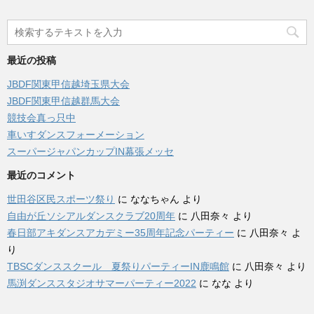
最近の投稿
JBDF関東甲信越埼玉県大会
JBDF関東甲信越群馬大会
競技会真っ只中
車いすダンスフォーメーション
スーパージャパンカップIN幕張メッセ
最近のコメント
世田谷区民スポーツ祭り
に
ななちゃん
より
自由が丘ソシアルダンスクラブ20周年
に
八田奈々
より
春日部アキダンスアカデミー35周年記念パーティー
に
八田奈々
よ
り
TBSCダンススクール 夏祭りパーティーIN鹿鳴館
に
八田奈々
より
馬渕ダンススタジオサマーパーティー2022
に
なな
より