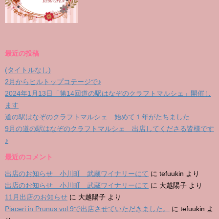
最近の投稿
(タイトルなし)
2月からヒルトップコテージで♪
2024年1月13日「第14回道の駅はなぞのクラフトマルシェ」開催し
ます
道の駅はなぞのクラフトマルシェ 始めて１年がたちました
9月の道の駅はなぞのクラフトマルシェ 出店してくださる皆様です
♪
最近のコメント
出店のお知らせ 小川町 武蔵ワイナリーにて
に
tefuukin
より
出店のお知らせ 小川町 武蔵ワイナリーにて
に
大越陽子
より
11月出店のお知らせ
に
大越陽子
より
Piaceri in Prunus vol.9で出店させていただきました。
に
tefuukin
よ