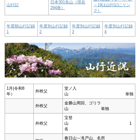
日本301名山（現在
山行記
～19は山行記にリン
294座）
ク）
年度順山行記録
年度別山行記録
年度別山行記録
年度別山行記録
1
2
3
4
1月(令和8
堂ノ入
外秩父
年）
山 単独
金勝山周回、ゴリラ
外秩父
山 単独
宝登
外秩父
山 1
名
春日山～滝戸山、名所