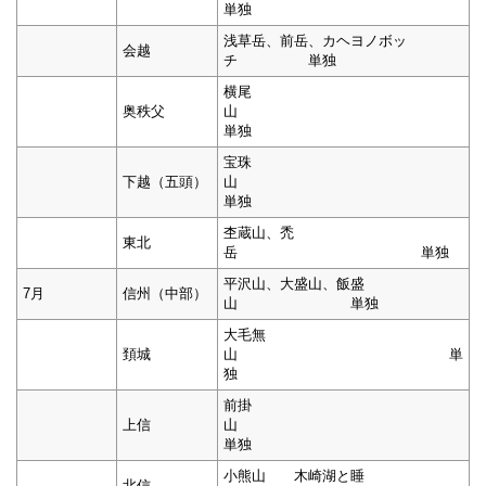
単独
浅草岳、前岳、カヘヨノボッ
会越
チ 単独
横尾
奥秩父
山
単独
宝珠
下越（五頭）
山
単独
杢蔵山、禿
東北
岳 単独
平沢山、大盛山、飯盛
7月
信州（中部）
山 単独
大毛無
頚城
山 単
独
前掛
上信
山
単独
小熊山 木崎湖と睡
北信