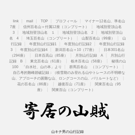
link
mail
TOP
プロフィール
マイナー12名山、準名山
7座
信州百名山＋付属12座（コンプリート）
地域別登頂山名
3
地域別登頂山名 １
地域別登頂山名 2
地域別登頂山
名 4
埼玉百名山 （コンプリート）
山梨百名山（99座）
山
行記録
年度別山行記録1
年度別山行記録2
年度別山行記録
3
年度別山行記録4
新潟百名山＋10（77座）
日本301名山
（294座）
日本百高山（85座）
月別山行記録 A
月別山行
記録 B
東北百名山（61座）
栃木百名山（58座）
秘境の山
100 「白水社、山の本」より
群馬百名山 （コンプリート）
自己考的難峰踏破記録：（積雪期のみ登れる山やトレースの不明瞭な
山、アプローチの困難な山、ロングコースの山、バリルートなど）
花の百名山（86座）
越後百山（71座）
関東百名山（95
座）
関東百山（コンプリート）
山キチ男の山行記録