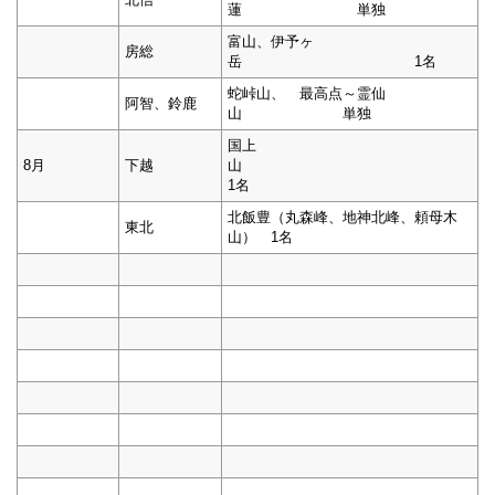
蓮 単独
富山、伊予ヶ
房総
岳 1名
蛇峠山、 最高点～霊仙
阿智、鈴鹿
山 単独
国上
8月
下越
山
1名
北飯豊（丸森峰、地神北峰、頼母木
東北
山） 1名