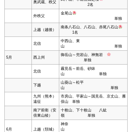
奥武蔵、秩父
2名
金尾山
外秩父
単独
南条八石山、八石山、赤尾八石山
上越（越後）
1名
中西山、東
北信
山 単独
御岳山～兜岩山、神無岩
5月
西上州
単独
霧見岳～前岳、砂鉢
北信
山 単独
山葵山～松平
下越
山 単独
九州（熊本）
市房山、平家山～国見岳、京丈山、雁
遠征
俣山 単独
南ア前衛（安
十枚山、下十枚山 八紘
倍東山稜）
嶺 単独
神奈
6月
上越（頚城）
山