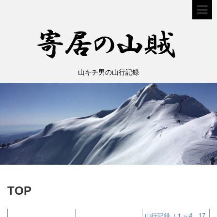
山キチ男の山行記録
TOP
山行記録（１～4、17