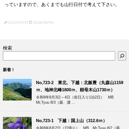
っていますので、あくまでも山行日付で考えて下さい。
2022/03/03
2026/08/06
検索
新着！
No,723-2 東北、下越：北飯豊（丸森山1159
ｍ、地神北峰1800ｍ、頼母木山1730ｍ）
令和8年8月3日～4日（前日入り1泊2日） MB
Mr,Tyuu 8/3（曇、濃 ...
No,723-1 下越：国上山（312.6ｍ）
令和8年8月2日（日帰り） MB Mr,Tyuu 8/2（曇