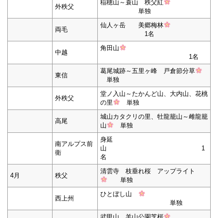
稲穂山～蓑山 秩父紅
外秩父
単独
仙人ヶ岳 美郷梅林
両毛
1名
角田山
中越
1名
葛尾城跡～五里ヶ峰 戸倉節分草
東信
単独
堂ノ入山～たかんど山、大内山、花桃
外秩父
の里
単独
城山カタクリの里、牡龍籠山～雌龍籠
高尾
山
単独
身延
南アルプス前
山 1
衛
名
清雲寺 枝垂れ桜 アップライト
4月
秩父
単独
ひとぼし山
西上州
単独
武甲山、羊山公園芝桜