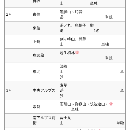
御坂
山 単独
黒斑山～蛇骨
2月
東信
岳 単独
湯ノ丸、烏帽子 撤
東信
退 1名
剣ヶ峰山、武尊
上州
山 単独
越生梅林
奥武蔵
単独
箕輪
東北
山 単
独
麦草
3月
中央アルプス
岳 単
独
雨引山～御嶽山（筑波連山）
常磐
単独
南アルプス前
富士見
衛
山 単独