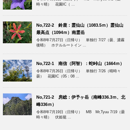
時々晴） 花園IC（ ...
No,722-2 鈴鹿：霊仙山（1083.5ｍ）霊仙山
最高点（1094ｍ）南霊岳
令和8年7月27日（日帰り） 単独行 7/27（曇、濃霧
後晴） ホテルルートイン ...
No,722-1 南信（阿智）：蛇峠山（1664ｍ）
令和8年7月26日（日帰り） 単独行 7/26（晴時々
曇） 花園IC（05：08 ...
No,721-2 房総：伊予ヶ岳（南峰336.3ｍ、北
峰336ｍ）
令和8年7月19日（日帰り） MB Mr,Tyuu 7/19（曇
時々晴） 伏姫籠 ...