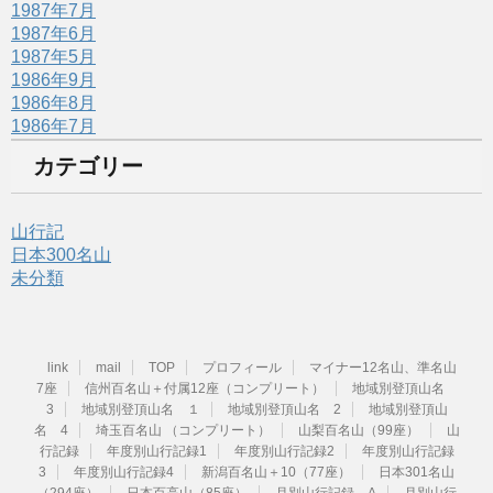
1987年7月
1987年6月
1987年5月
1986年9月
1986年8月
1986年7月
カテゴリー
山行記
日本300名山
未分類
link
mail
TOP
プロフィール
マイナー12名山、準名山
7座
信州百名山＋付属12座（コンプリート）
地域別登頂山名
3
地域別登頂山名 １
地域別登頂山名 2
地域別登頂山
名 4
埼玉百名山 （コンプリート）
山梨百名山（99座）
山
行記録
年度別山行記録1
年度別山行記録2
年度別山行記録
3
年度別山行記録4
新潟百名山＋10（77座）
日本301名山
（294座）
日本百高山（85座）
月別山行記録 A
月別山行