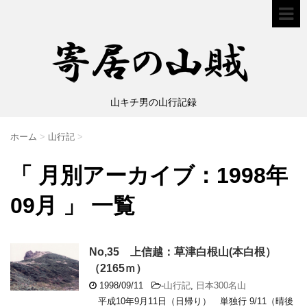
山キチ男の山行記録
ホーム
>
山行記
>
「 月別アーカイブ：1998年
09月 」 一覧
No,35 上信越：草津白根山(本白根）
（2165ｍ）
1998/09/11
-
山行記
,
日本300名山
平成10年9月11日（日帰り） 単独行 9/11（晴後