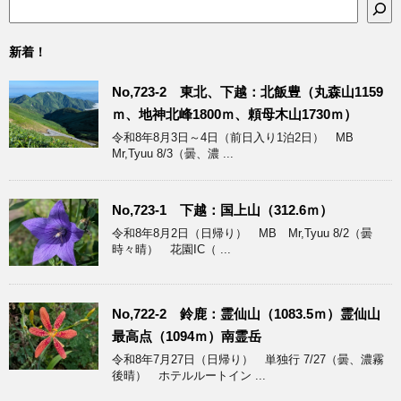
新着！
No,723-2 東北、下越：北飯豊（丸森山1159
ｍ、地神北峰1800ｍ、頼母木山1730ｍ）
令和8年8月3日～4日（前日入り1泊2日） MB
Mr,Tyuu 8/3（曇、濃 ...
No,723-1 下越：国上山（312.6ｍ）
令和8年8月2日（日帰り） MB Mr,Tyuu 8/2（曇
時々晴） 花園IC（ ...
No,722-2 鈴鹿：霊仙山（1083.5ｍ）霊仙山
最高点（1094ｍ）南霊岳
令和8年7月27日（日帰り） 単独行 7/27（曇、濃霧
後晴） ホテルルートイン ...