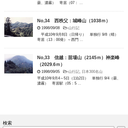
曇、濃霧） 寄居（07： ...
No,34 西秩父：城峰山（1038ｍ）
1998/09/08
-
山行記
平成10年9月8日（日帰り） 単独行 9/8（晴）
寄居（13：00発）～西門 ...
No,33 信越：苗場山（2145ｍ）神楽峰
（2029.6ｍ）
1998/09/05
-
山行記
,
日本300名山
平成10年9月4～5日（1泊2日） 単独行 9/4（曇、
濃霧） 寄居駅（05：5 ...
検索