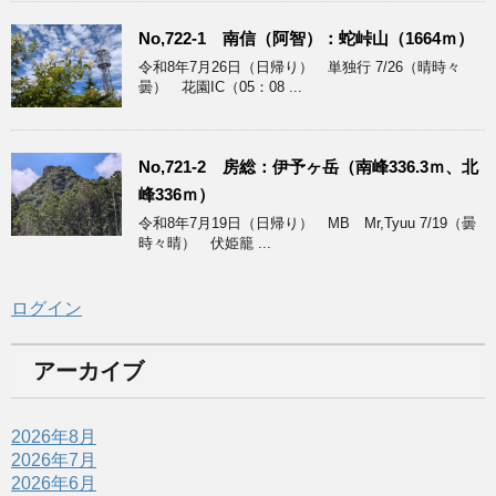
No,722-1 南信（阿智）：蛇峠山（1664ｍ）
令和8年7月26日（日帰り） 単独行 7/26（晴時々
曇） 花園IC（05：08 ...
No,721-2 房総：伊予ヶ岳（南峰336.3ｍ、北
峰336ｍ）
令和8年7月19日（日帰り） MB Mr,Tyuu 7/19（曇
時々晴） 伏姫籠 ...
ログイン
アーカイブ
2026年8月
2026年7月
2026年6月