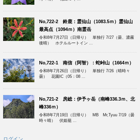
No,722-2 鈴鹿：霊仙山（1083.5ｍ）霊仙山
最高点（1094ｍ）南霊岳
令和8年7月27日（日帰り） 単独行 7/27（曇、濃霧
後晴） ホテルルートイン ...
No,722-1 南信（阿智）：蛇峠山（1664ｍ）
令和8年7月26日（日帰り） 単独行 7/26（晴時々
曇） 花園IC（05：08 ...
No,721-2 房総：伊予ヶ岳（南峰336.3ｍ、北
峰336ｍ）
令和8年7月19日（日帰り） MB Mr,Tyuu 7/19（曇
時々晴） 伏姫籠 ...
ログイン