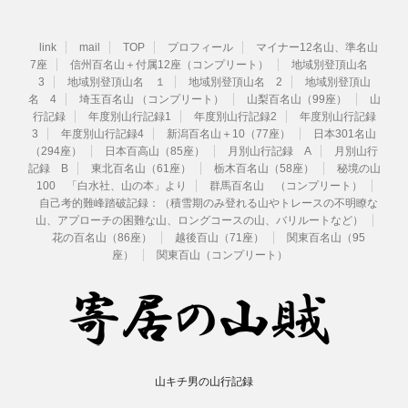
link
mail
TOP
プロフィール
マイナー12名山、準名山
7座
信州百名山＋付属12座（コンプリート）
地域別登頂山名
3
地域別登頂山名 １
地域別登頂山名 2
地域別登頂山
名 4
埼玉百名山 （コンプリート）
山梨百名山（99座）
山
行記録
年度別山行記録1
年度別山行記録2
年度別山行記録
3
年度別山行記録4
新潟百名山＋10（77座）
日本301名山
（294座）
日本百高山（85座）
月別山行記録 A
月別山行
記録 B
東北百名山（61座）
栃木百名山（58座）
秘境の山
100 「白水社、山の本」より
群馬百名山 （コンプリート）
自己考的難峰踏破記録：（積雪期のみ登れる山やトレースの不明瞭な
山、アプローチの困難な山、ロングコースの山、バリルートなど）
花の百名山（86座）
越後百山（71座）
関東百名山（95
座）
関東百山（コンプリート）
山キチ男の山行記録