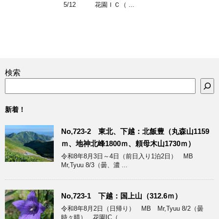
5/12 花園ＩＣ（ ...
検索
新着！
No,723-2 東北、下越：北飯豊（丸森山1159
ｍ、地神北峰1800ｍ、頼母木山1730ｍ）
令和8年8月3日～4日（前日入り1泊2日） MB
Mr,Tyuu 8/3（曇、濃 ...
No,723-1 下越：国上山（312.6ｍ）
令和8年8月2日（日帰り） MB Mr,Tyuu 8/2（曇
時々晴） 花園IC（ ...