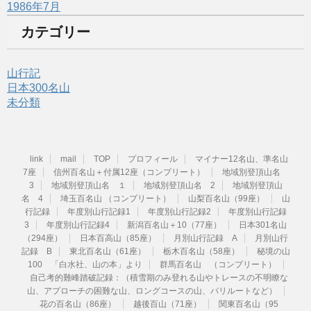
1986年7月
カテゴリー
山行記
日本300名山
未分類
link
mail
TOP
プロフィール
マイナー12名山、準名山
7座
信州百名山＋付属12座（コンプリート）
地域別登頂山名
3
地域別登頂山名 １
地域別登頂山名 2
地域別登頂山
名 4
埼玉百名山 （コンプリート）
山梨百名山（99座）
山
行記録
年度別山行記録1
年度別山行記録2
年度別山行記録
3
年度別山行記録4
新潟百名山＋10（77座）
日本301名山
（294座）
日本百高山（85座）
月別山行記録 A
月別山行
記録 B
東北百名山（61座）
栃木百名山（58座）
秘境の山
100 「白水社、山の本」より
群馬百名山 （コンプリート）
自己考的難峰踏破記録：（積雪期のみ登れる山やトレースの不明瞭な
山、アプローチの困難な山、ロングコースの山、バリルートなど）
花の百名山（86座）
越後百山（71座）
関東百名山（95