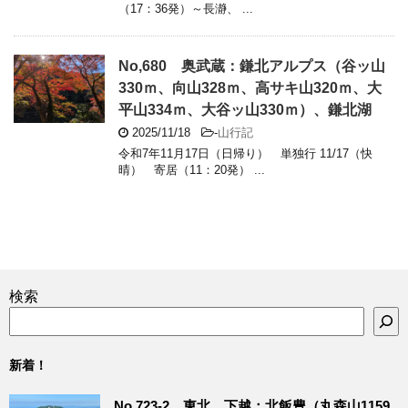
（17：36発）～長瀞、 ...
No,680 奥武蔵：鎌北アルプス（谷ッ山
330ｍ、向山328ｍ、高サキ山320ｍ、大
平山334ｍ、大谷ッ山330ｍ）、鎌北湖
2025/11/18
-
山行記
令和7年11月17日（日帰り） 単独行 11/17（快
晴） 寄居（11：20発） ...
検索
新着！
No,723-2 東北、下越：北飯豊（丸森山1159