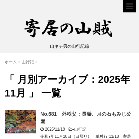
山キチ男の山行記録
ホーム
>
山行記
>
「 月別アーカイブ：2025年
11月 」 一覧
No,681 外秩父：長瀞、月の石もみじ公
園
2025/11/18
-
山行記
令和7年11月18日（日帰り） 単独行 11/18 寄居