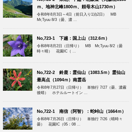
ｍ、地神北峰1800ｍ、頼母木山1730ｍ）
令和8年8月3日～4日（前日入り1泊2日） MB
Mr,Tyuu 8/3（曇、濃 ...
No,723-1 下越：国上山（312.6ｍ）
令和8年8月2日（日帰り） MB Mr,Tyuu 8/2（曇
時々晴） 花園IC（ ...
No,722-2 鈴鹿：霊仙山（1083.5ｍ）霊仙山
最高点（1094ｍ）南霊岳
令和8年7月27日（日帰り） 単独行 7/27（曇、濃霧
後晴） ホテルルートイン ...
No,722-1 南信（阿智）：蛇峠山（1664ｍ）
令和8年7月26日（日帰り） 単独行 7/26（晴時々
曇） 花園IC（05：08 ...