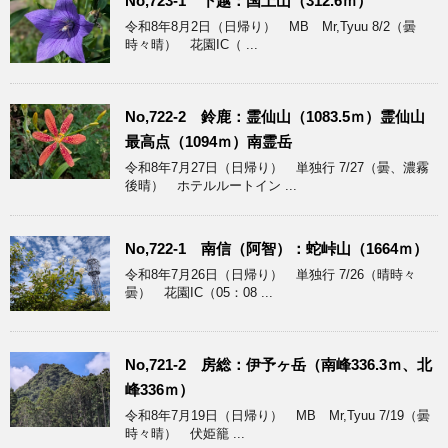
No,723-1 下越：国上山（312.6ｍ）
令和8年8月2日（日帰り） MB Mr,Tyuu 8/2（曇
時々晴） 花園IC（ ...
No,722-2 鈴鹿：霊仙山（1083.5ｍ）霊仙山
最高点（1094ｍ）南霊岳
令和8年7月27日（日帰り） 単独行 7/27（曇、濃霧
後晴） ホテルルートイン ...
No,722-1 南信（阿智）：蛇峠山（1664ｍ）
令和8年7月26日（日帰り） 単独行 7/26（晴時々
曇） 花園IC（05：08 ...
No,721-2 房総：伊予ヶ岳（南峰336.3ｍ、北
峰336ｍ）
令和8年7月19日（日帰り） MB Mr,Tyuu 7/19（曇
時々晴） 伏姫籠 ...