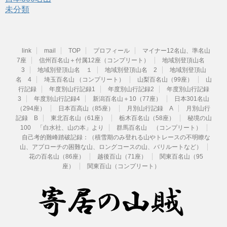
未分類
link
mail
TOP
プロフィール
マイナー12名山、準名山
7座
信州百名山＋付属12座（コンプリート）
地域別登頂山名
3
地域別登頂山名 １
地域別登頂山名 2
地域別登頂山
名 4
埼玉百名山 （コンプリート）
山梨百名山（99座）
山
行記録
年度別山行記録1
年度別山行記録2
年度別山行記録
3
年度別山行記録4
新潟百名山＋10（77座）
日本301名山
（294座）
日本百高山（85座）
月別山行記録 A
月別山行
記録 B
東北百名山（61座）
栃木百名山（58座）
秘境の山
100 「白水社、山の本」より
群馬百名山 （コンプリート）
自己考的難峰踏破記録：（積雪期のみ登れる山やトレースの不明瞭な
山、アプローチの困難な山、ロングコースの山、バリルートなど）
花の百名山（86座）
越後百山（71座）
関東百名山（95
座）
関東百山（コンプリート）