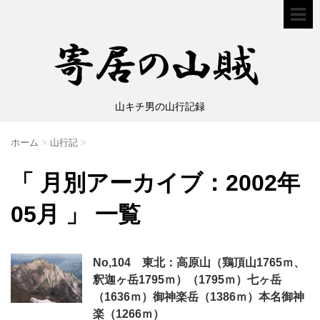
山キチ男の山行記録
ホーム
>
山行記
>
「 月別アーカイブ：2002年
05月 」 一覧
No,104 東北：高原山（鶏頂山1765ｍ、
釈迦ヶ岳1795ｍ）（1795ｍ）七ヶ岳
（1636ｍ）御神楽岳（1386ｍ）本名御神
楽（1266ｍ）