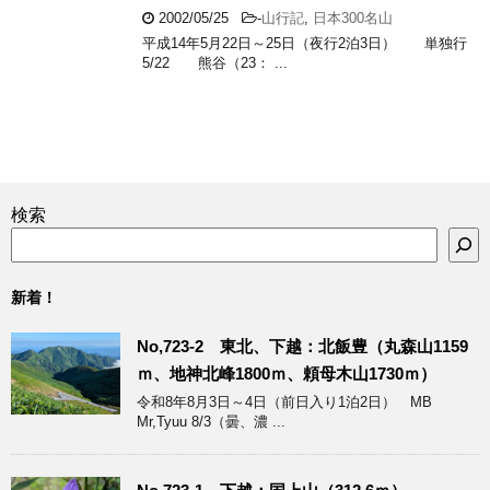
2002/05/25
-
山行記
,
日本300名山
平成14年5月22日～25日（夜行2泊3日） 単独行
5/22 熊谷（23： ...
検索
新着！
No,723-2 東北、下越：北飯豊（丸森山1159
ｍ、地神北峰1800ｍ、頼母木山1730ｍ）
令和8年8月3日～4日（前日入り1泊2日） MB
Mr,Tyuu 8/3（曇、濃 ...