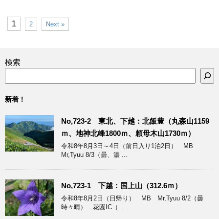
1
2
Next »
検索
新着！
No,723-2 東北、下越：北飯豊（丸森山1159
ｍ、地神北峰1800ｍ、頼母木山1730ｍ）
令和8年8月3日～4日（前日入り1泊2日） MB
Mr,Tyuu 8/3（曇、濃 ...
No,723-1 下越：国上山（312.6ｍ）
令和8年8月2日（日帰り） MB Mr,Tyuu 8/2（曇
時々晴） 花園IC（ ...