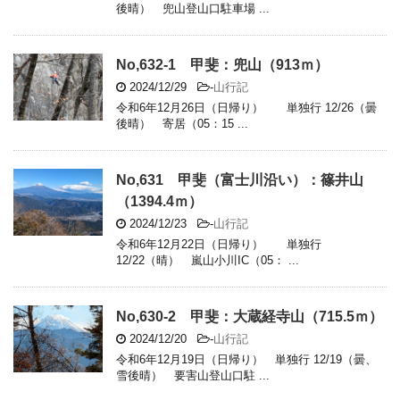
後晴） 兜山登山口駐車場 ...
No,632-1 甲斐：兜山（913ｍ）
2024/12/29
-
山行記
令和6年12月26日（日帰り） 単独行 12/26（曇
後晴） 寄居（05：15 ...
No,631 甲斐（富士川沿い）：篠井山
（1394.4ｍ）
2024/12/23
-
山行記
令和6年12月22日（日帰り） 単独行
12/22（晴） 嵐山小川IC（05： ...
No,630-2 甲斐：大蔵経寺山（715.5ｍ）
2024/12/20
-
山行記
令和6年12月19日（日帰り） 単独行 12/19（曇、
雪後晴） 要害山登山口駐 ...