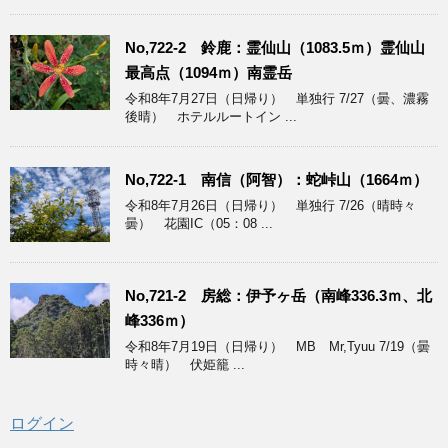
No,722-2 鈴鹿：霊仙山（1083.5ｍ）霊仙山
最高点（1094ｍ）南霊岳
令和8年7月27日（日帰り） 単独行 7/27（曇、濃霧
後晴） ホテルルートイン ...
No,722-1 南信（阿智）：蛇峠山（1664ｍ）
令和8年7月26日（日帰り） 単独行 7/26（晴時々
曇） 花園IC（05：08 ...
No,721-2 房総：伊予ヶ岳（南峰336.3ｍ、北
峰336ｍ）
令和8年7月19日（日帰り） MB Mr,Tyuu 7/19（曇
時々晴） 伏姫籠 ...
ログイン