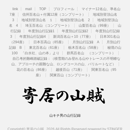
link
mail
TOP
プロフィール
マイナー12名山、準名山
7座
信州百名山＋付属12座（コンプリート）
地域別登頂山名
3
地域別登頂山名 １
地域別登頂山名 2
地域別登頂山
名 4
埼玉百名山 （コンプリート）
山梨百名山（99座）
山
行記録
年度別山行記録1
年度別山行記録2
年度別山行記録
3
年度別山行記録4
新潟百名山＋10（77座）
日本301名山
（294座）
日本百高山（85座）
月別山行記録 A
月別山行
記録 B
東北百名山（61座）
栃木百名山（58座）
秘境の山
100 「白水社、山の本」より
群馬百名山 （コンプリート）
自己考的難峰踏破記録：（積雪期のみ登れる山やトレースの不明瞭な
山、アプローチの困難な山、ロングコースの山、バリルートなど）
花の百名山（86座）
越後百山（71座）
関東百名山（95
座）
関東百山（コンプリート）
山キチ男の山行記録
Copyright© 寄居の山賊 , 2026 All Rights Reserved.
powered by STINGER