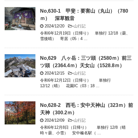
No,630-1 甲斐：要害山（丸山）（780
ｍ） 深草観音
2024/12/20
-
山行記
令和6年12月19日（日帰り） 単独行 12/18（曇、
雪後晴） 寄居（05：4 ...
No,629 八ヶ岳：三ツ頭（2580ｍ）前三
ツ頭（2364.4ｍ）天女山（1528.8ｍ）
2024/12/15
-
山行記
令和6年12月12日（日帰り） 単独行
12/12（晴） 花園IC（03：18 ...
No,628-2 西毛：安中天神山（323ｍ）前
天神（300.2ｍ）
2024/12/09
-
山行記
令和6年12月8日（日帰り） 単独行 12/8（晴
時々曇、小雪） 安中榛名駅（ ...