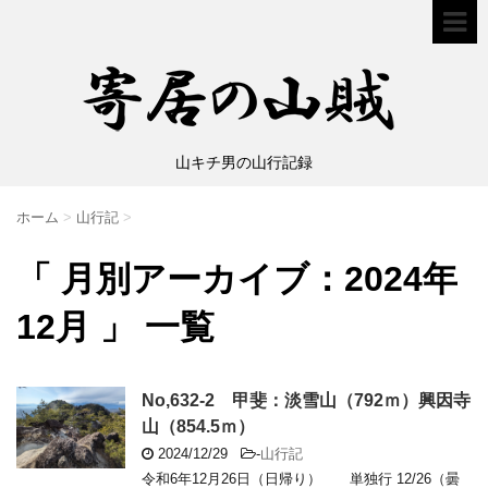
山キチ男の山行記録
ホーム
>
山行記
>
「 月別アーカイブ：2024年
12月 」 一覧
No,632-2 甲斐：淡雪山（792ｍ）興因寺
山（854.5ｍ）
2024/12/29
-
山行記
令和6年12月26日（日帰り） 単独行 12/26（曇