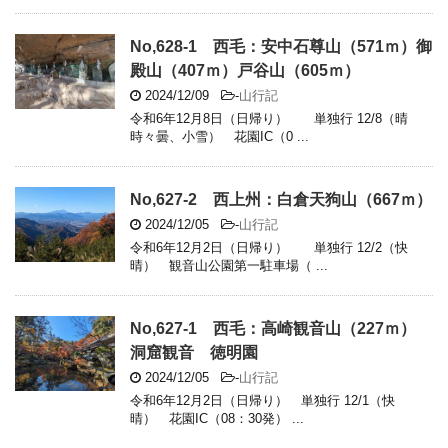
No,628-1 西毛：安中石尊山（571ｍ）御
殿山（407ｍ）戸谷山（605ｍ）
2024/12/09
-
山行記
令和6年12月8日（日帰り） 単独行 12/8（晴
時々曇、小雪） 花園IC（0 ...
No,627-2 西上州：白倉天狗山（667ｍ）
2024/12/05
-
山行記
令和6年12月2日（日帰り） 単独行 12/2（快
晴） 観音山公園第一駐車場（ ...
No,627-1 西毛：高崎観音山（227ｍ）
洞窟観音 徳明園
2024/12/05
-
山行記
令和6年12月2日（日帰り） 単独行 12/1（快
晴） 花園IC（08：30発） ...