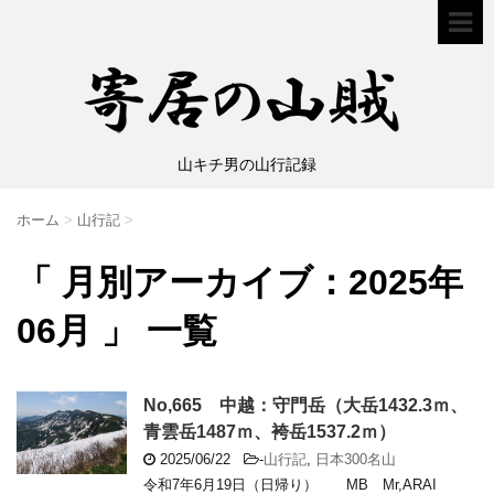
山キチ男の山行記録
ホーム
>
山行記
>
「 月別アーカイブ：2025年
06月 」 一覧
No,665 中越：守門岳（大岳1432.3ｍ、
青雲岳1487ｍ、袴岳1537.2ｍ）
2025/06/22
-
山行記
,
日本300名山
令和7年6月19日（日帰り） MB Mr,ARAI