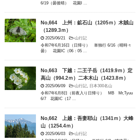
6/19（曇後晴） 花園I ...
No,664 上州：鉱石山（1205ｍ）木賊山
（1289.3ｍ）
2025/06/21
-
山行記
令和7年6月16日（日帰り） 単独行 6/16（晴時々
曇） 花園IC（06：05 ...
No,663 下越：二王子岳（1419.9ｍ）定
高山（994.2ｍ）二本木山（1423.8ｍ）
2025/06/09
-
山行記
,
日本300名山
令和7年6月8日（前夜入り日帰り） MB Mr,Tyuu
6/7 花園IC（17 ...
No,662 上越：吾妻耶山（1341ｍ）大峰
山（1254.4ｍ）
2025/06/03
-
山行記