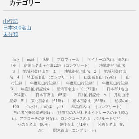
カテゴリー
山行記
日本300名山
未分類
link
mail
TOP
プロフィール
マイナー12名山、準名山
7座
信州百名山＋付属12座（コンプリート）
地域別登頂山名
3
地域別登頂山名 １
地域別登頂山名 2
地域別登頂山
名 4
埼玉百名山 （コンプリート）
山梨百名山（99座）
山
行記録
年度別山行記録1
年度別山行記録2
年度別山行記録
3
年度別山行記録4
新潟百名山＋10（77座）
日本301名山
（294座）
日本百高山（85座）
月別山行記録 A
月別山行
記録 B
東北百名山（61座）
栃木百名山（58座）
秘境の山
100 「白水社、山の本」より
群馬百名山 （コンプリート）
自己考的難峰踏破記録：（積雪期のみ登れる山やトレースの不明瞭な
山、アプローチの困難な山、ロングコースの山、バリルートなど）
花の百名山（86座）
越後百山（71座）
関東百名山（95
座）
関東百山（コンプリート）