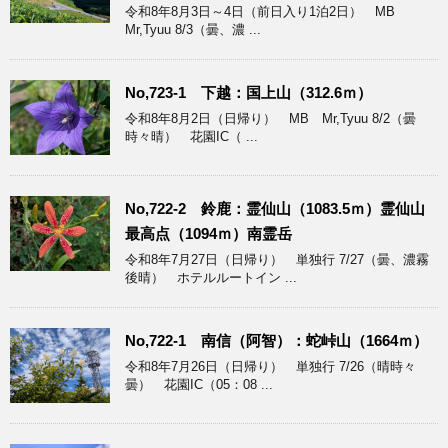
令和8年8月3日～4日（前日入り1泊2日） MB
Mr,Tyuu 8/3（曇、濃 ...
No,723-1 下越：国上山（312.6ｍ）
令和8年8月2日（日帰り） MB Mr,Tyuu 8/2（曇
時々晴） 花園IC（ ...
No,722-2 鈴鹿：霊仙山（1083.5ｍ）霊仙山
最高点（1094ｍ）南霊岳
令和8年7月27日（日帰り） 単独行 7/27（曇、濃霧
後晴） ホテルルートイン ...
No,722-1 南信（阿智）：蛇峠山（1664ｍ）
令和8年7月26日（日帰り） 単独行 7/26（晴時々
曇） 花園IC（05：08 ...