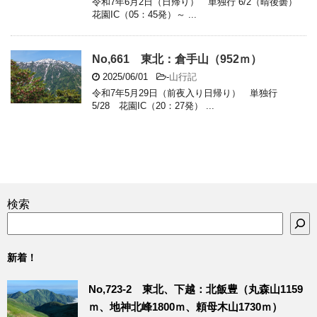
令和7年6月2日（日帰り） 単独行 6/2（晴後曇）
花園IC（05：45発）～ ...
No,661 東北：倉手山（952ｍ）
2025/06/01
-
山行記
令和7年5月29日（前夜入り日帰り） 単独行
5/28 花園IC（20：27発） ...
検索
新着！
No,723-2 東北、下越：北飯豊（丸森山1159
ｍ、地神北峰1800ｍ、頼母木山1730ｍ）