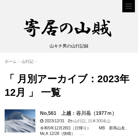
山キチ男の山行記録
ホーム
>
山行記
>
「 月別アーカイブ：2023年
12月 」 一覧
No,561 上越：谷川岳（1977ｍ）
2023/12/31
-
山行記
,
日本300名山
令和5年12月28日（日帰り） MB 群馬山友、
Mr,A 12/28（快晴） ...