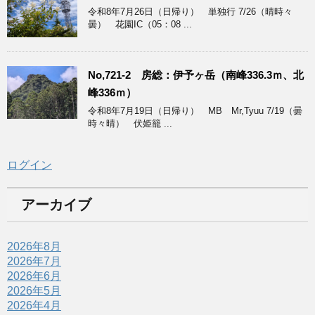
令和8年7月26日（日帰り） 単独行 7/26（晴時々
曇） 花園IC（05：08 ...
No,721-2 房総：伊予ヶ岳（南峰336.3ｍ、北
峰336ｍ）
令和8年7月19日（日帰り） MB Mr,Tyuu 7/19（曇
時々晴） 伏姫籠 ...
ログイン
アーカイブ
2026年8月
2026年7月
2026年6月
2026年5月
2026年4月