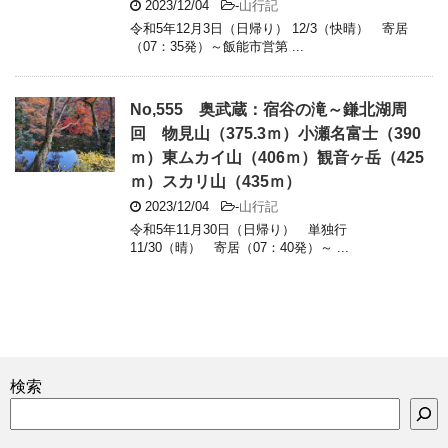
2023/12/04
-
山行記
令和5年12月3日（日帰り） 12/3（快晴） 寄居
（07：35発）～飯能市営第 ...
No,555 奥武蔵：宿谷の滝～鎌北湖周
回 物見山（375.3ｍ）小瀬名富士（390
ｍ）東ムカイ山（406ｍ）観音ヶ岳（425
ｍ）スカリ山（435ｍ）
2023/12/04
-
山行記
令和5年11月30日（日帰り） 単独行
11/30（晴） 寄居（07：40発）～ ...
検索