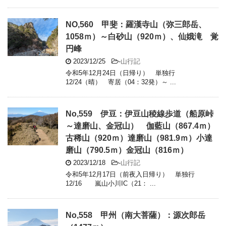
NO,560 甲斐：羅漢寺山（弥三郎岳、
1058ｍ）～白砂山（920ｍ）、仙娥滝 覚
円峰
2023/12/25
-
山行記
令和5年12月24日（日帰り） 単独行
12/24（晴） 寄居（04：32発）～ ...
No,559 伊豆：伊豆山稜線歩道（船原峠
～達磨山、金冠山） 伽藍山（867.4ｍ）
古稀山（920ｍ）達磨山（981.9ｍ）小達
磨山（790.5ｍ）金冠山（816ｍ）
2023/12/18
-
山行記
令和5年12月17日（前夜入日帰り） 単独行
12/16 嵐山小川IC（21： ...
No,558 甲州（南大菩薩）：源次郎岳