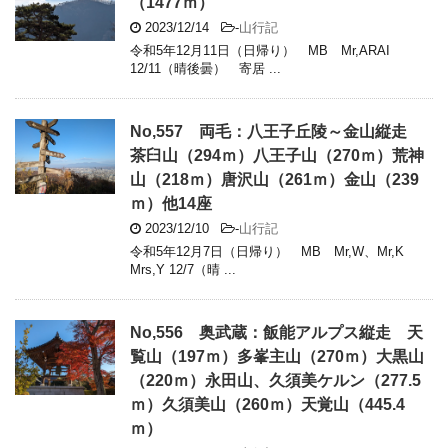
（1477ｍ）
2023/12/14
-
山行記
令和5年12月11日（日帰り） MB Mr,ARAI
12/11（晴後曇） 寄居 ...
No,557 両毛：八王子丘陵～金山縦走
茶臼山（294ｍ）八王子山（270ｍ）荒神
山（218ｍ）唐沢山（261ｍ）金山（239
ｍ）他14座
2023/12/10
-
山行記
令和5年12月7日（日帰り） MB Mr,W、Mr,K
Mrs,Y 12/7（晴 ...
No,556 奥武蔵：飯能アルプス縦走 天
覧山（197ｍ）多峯主山（270ｍ）大黒山
（220ｍ）永田山、久須美ケルン（277.5
ｍ）久須美山（260ｍ）天覚山（445.4
ｍ）