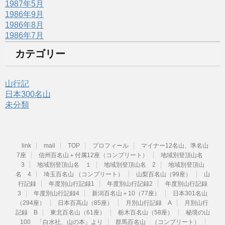
1987年5月
1986年9月
1986年8月
1986年7月
カテゴリー
山行記
日本300名山
未分類
link
mail
TOP
プロフィール
マイナー12名山、準名山
7座
信州百名山＋付属12座（コンプリート）
地域別登頂山名
3
地域別登頂山名 １
地域別登頂山名 2
地域別登頂山
名 4
埼玉百名山 （コンプリート）
山梨百名山（99座）
山
行記録
年度別山行記録1
年度別山行記録2
年度別山行記録
3
年度別山行記録4
新潟百名山＋10（77座）
日本301名山
（294座）
日本百高山（85座）
月別山行記録 A
月別山行
記録 B
東北百名山（61座）
栃木百名山（58座）
秘境の山
100 「白水社、山の本」より
群馬百名山 （コンプリート）