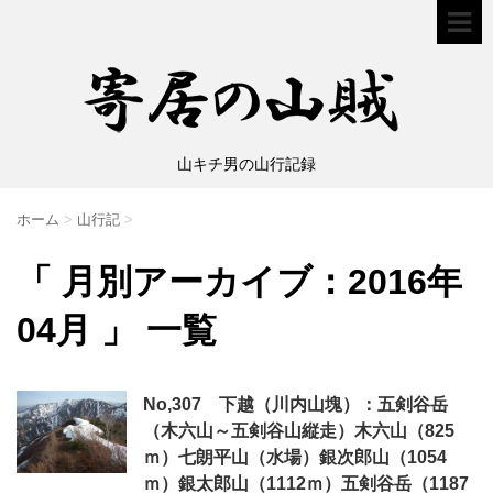
山キチ男の山行記録
ホーム
>
山行記
>
「 月別アーカイブ：2016年
04月 」 一覧
No,307 下越（川内山塊）：五剣谷岳
（木六山～五剣谷山縦走）木六山（825
ｍ）七朗平山（水場）銀次郎山（1054
ｍ）銀太郎山（1112ｍ）五剣谷岳（1187