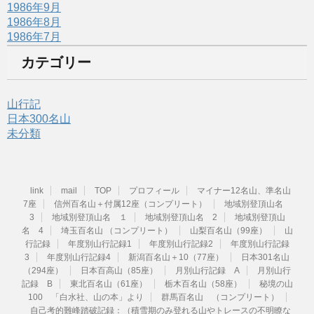
1986年9月
1986年8月
1986年7月
カテゴリー
山行記
日本300名山
未分類
link
mail
TOP
プロフィール
マイナー12名山、準名山
7座
信州百名山＋付属12座（コンプリート）
地域別登頂山名
3
地域別登頂山名 １
地域別登頂山名 2
地域別登頂山
名 4
埼玉百名山 （コンプリート）
山梨百名山（99座）
山
行記録
年度別山行記録1
年度別山行記録2
年度別山行記録
3
年度別山行記録4
新潟百名山＋10（77座）
日本301名山
（294座）
日本百高山（85座）
月別山行記録 A
月別山行
記録 B
東北百名山（61座）
栃木百名山（58座）
秘境の山
100 「白水社、山の本」より
群馬百名山 （コンプリート）
自己考的難峰踏破記録：（積雪期のみ登れる山やトレースの不明瞭な