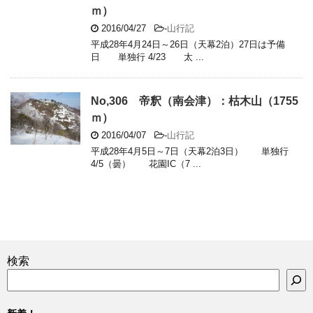
ｍ）
2016/04/27
-
山行記
平成28年4月24日～26日（天幕2泊）27日は予備
日 単独行 4/23 太 ...
No,306 帝釈（南会津）：枯木山（1755
ｍ）
2016/04/07
-
山行記
平成28年4月5日～7日（天幕2泊3日） 単独行
4/5（曇） 花園IC（7 ...
検索