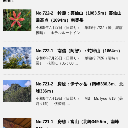
新着！
No,722-2 鈴鹿：霊仙山（1083.5ｍ）霊仙山
最高点（1094ｍ）南霊岳
令和8年7月27日（日帰り） 単独行 7/27（曇、濃霧
後晴） ホテルルートイン ...
No,722-1 南信（阿智）：蛇峠山（1664ｍ）
令和8年7月26日（日帰り） 単独行 7/26（晴時々
曇） 花園IC（05：08 ...
No,721-2 房総：伊予ヶ岳（南峰336.3ｍ、北
峰336ｍ）
令和8年7月19日（日帰り） MB Mr,Tyuu 7/19（曇
時々晴） 伏姫籠 ...
No,721-1 房総：富山（北峰349.5ｍ、南峰