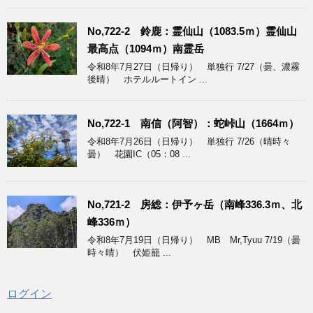
No,722-2 鈴鹿：霊仙山（1083.5ｍ）霊仙山
最高点（1094ｍ）南霊岳
令和8年7月27日（日帰り） 単独行 7/27（曇、濃霧
後晴） ホテルルートイン ...
No,722-1 南信（阿智）：蛇峠山（1664ｍ）
令和8年7月26日（日帰り） 単独行 7/26（晴時々
曇） 花園IC（05：08 ...
No,721-2 房総：伊予ヶ岳（南峰336.3ｍ、北
峰336ｍ）
令和8年7月19日（日帰り） MB Mr,Tyuu 7/19（曇
時々晴） 伏姫籠 ...
ログイン