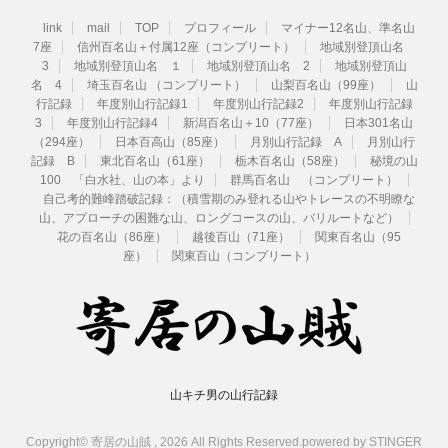
link
mail
TOP
プロフィール
マイナー12名山、準名山
7座
信州百名山＋付属12座（コンプリート）
地域別登頂山名
3
地域別登頂山名 １
地域別登頂山名 2
地域別登頂山
名 4
埼玉百名山 （コンプリート）
山梨百名山（99座）
山
行記録
年度別山行記録1
年度別山行記録2
年度別山行記録
3
年度別山行記録4
新潟百名山＋10（77座）
日本301名山
（294座）
日本百高山（85座）
月別山行記録 A
月別山行
記録 B
東北百名山（61座）
栃木百名山（58座）
秘境の山
100 「白水社、山の本」より
群馬百名山 （コンプリート）
自己考的難峰踏破記録：（積雪期のみ登れる山やトレースの不明瞭な
山、アプローチの困難な山、ロングコースの山、バリルートなど）
花の百名山（86座）
越後百山（71座）
関東百名山（95
座）
関東百山（コンプリート）
山キチ男の山行記録
Copyright© 寄居の山賊 , 2026 All Rights Reserved.
powered by STINGER