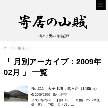
山キチ男の山行記録
ホーム
>
山行記
>
「 月別アーカイブ：2009年
02月 」 一覧
No,211 天子山塊：竜ヶ岳（1485ｍ）
2009/02/02
-
山行記
平成21年2月2日（日帰り） 単独行 2/2（晴後
曇、雪） 花園ＩＣ（08： ...