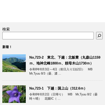
検索
新着！
No,723-2 東北、下越：北飯豊（丸森山1159
ｍ、地神北峰1800ｍ、頼母木山1730ｍ）
令和8年8月3日～4日（前日入り1泊2日） MB
Mr,Tyuu 8/3（曇、濃 ...
No,723-1 下越：国上山（312.6ｍ）
令和8年8月2日（日帰り） MB Mr,Tyuu 8/2（曇
時々晴） 花園IC（ ...