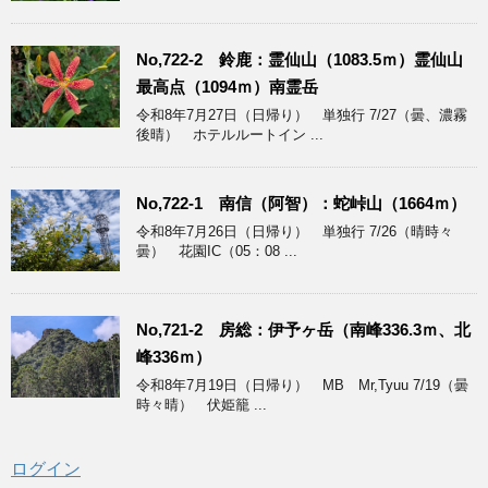
No,722-2 鈴鹿：霊仙山（1083.5ｍ）霊仙山
最高点（1094ｍ）南霊岳
令和8年7月27日（日帰り） 単独行 7/27（曇、濃霧
後晴） ホテルルートイン ...
No,722-1 南信（阿智）：蛇峠山（1664ｍ）
令和8年7月26日（日帰り） 単独行 7/26（晴時々
曇） 花園IC（05：08 ...
No,721-2 房総：伊予ヶ岳（南峰336.3ｍ、北
峰336ｍ）
令和8年7月19日（日帰り） MB Mr,Tyuu 7/19（曇
時々晴） 伏姫籠 ...
ログイン