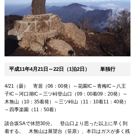
平成11年4月21日～22日（1泊2日） 単独行
4/21（曇） 寄居（06：00発）～花園IC～青梅IC～八王
子IC～河口湖IC～三ツ峠登山口（09：00着09：20発）～
木無山（10：35着発）～三ツ峠山（11：10着11：40発）
～四季楽園（11：50着）
談合坂SAで休憩30分。 登山口より思った以上に早く到
着する。 木無山は展望台（笹原）、本日はガスが多く残