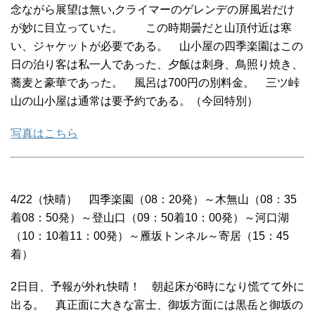
念ながら展望は無い,クライマーのゲレンデの屏風岩だけ
が妙に目立っていた。 この時期曇だと山頂付近は寒
い、ジャケットが必要である。 山小屋の四季楽園はこの
日の泊り客は私一人であった、夕飯は刺身、鳥照り焼き、
蕎麦と豪華であった。 風呂は700円の別料金。 三ツ峠
山の山小屋は通常は要予約である。（今回特別）
写真はこちら
4/22（快晴） 四季楽園（08：20発）～木無山（08：35
着08：50発）～登山口（09：50着10：00発）～河口湖
（10：10着11：00発）～雁坂トンネル～寄居（15：45
着）
2日目、予報が外れ快晴！ 朝起床が6時になり慌てて外に
出る。 真正面に大きな富士、御坂方面には黒岳と御坂の