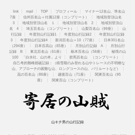
link
mail
TOP
プロフィール
マイナー12名山、準名山
7座
信州百名山＋付属12座（コンプリート）
地域別登頂山名
3
地域別登頂山名 １
地域別登頂山名 2
地域別登頂山
名 4
埼玉百名山 （コンプリート）
山梨百名山（99座）
山
行記録
年度別山行記録1
年度別山行記録2
年度別山行記録
3
年度別山行記録4
新潟百名山＋10（77座）
日本301名山
（294座）
日本百高山（85座）
月別山行記録 A
月別山行
記録 B
東北百名山（61座）
栃木百名山（58座）
秘境の山
100 「白水社、山の本」より
群馬百名山 （コンプリート）
自己考的難峰踏破記録：（積雪期のみ登れる山やトレースの不明瞭な
山、アプローチの困難な山、ロングコースの山、バリルートなど）
花の百名山（86座）
越後百山（71座）
関東百名山（95
座）
関東百山（コンプリート）
山キチ男の山行記録