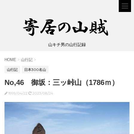
山キチ男の山行記録
HOME
>
山行記
>
山行記
日本300名山
No,46 御坂：三ッ峠山（1786ｍ）
1999/04/22
2023/08/24