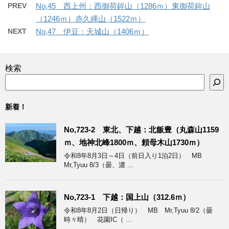
PREV
No,45 西上州：西御荷鉾山（1286ｍ）東御荷鉾山
（1246ｍ）赤久縄山（1522ｍ）
NEXT
No,47 伊豆：天城山（1406ｍ）
検索
新着！
No,723-2 東北、下越：北飯豊（丸森山1159
ｍ、地神北峰1800ｍ、頼母木山1730ｍ）
令和8年8月3日～4日（前日入り1泊2日） MB
Mr,Tyuu 8/3（曇、濃 ...
No,723-1 下越：国上山（312.6ｍ）
令和8年8月2日（日帰り） MB Mr,Tyuu 8/2（曇
時々晴） 花園IC（ ...