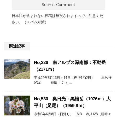
日本語が含まれない投稿は無視されますのでご注意くだ
さい。（スパム対策）
関連記事
No,226 南アルプス深南部：不動岳
（2171ｍ）
平成22年5月13日～14日（夜行1泊2日） 単独行
5/12 花園ＩＣ（ ...
No,530 奥日光：黒檜岳（1976ｍ）大
平山（足尾）（1959.8ｍ）
令和5年6月8日（日帰り） MB Mr,J 6/8（晴時々