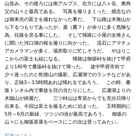
山並み、その後ろには南アルプス、右方には八ヶ岳、奥秩
父の山々と最高である。 写真を撮りまくった、残念なの
は御来光の富士を撮れなかった事だ。 下山路は木無山か
ら下るつもりであったが、鳶（鷹？）が余りに多く危険な
為、往路を戻る事にした。 そして帰路に小屋の女将さん
に聞いた河口湖の桜を撮りに向かった。 流石にアマチュ
アカメラマンが多く、場所取りに忙しそうだ。 やはりこ
こからの富士も絵になる。 帰路は御坂峠を抜けて甲府
より140号で雁坂峠を抜けて帰った。 途中甲府市街で
少々迷ったのと乾徳山の撮影、広瀬湖でのランチなどがあ
り、正味3～3.5時間あれば帰れるであろう。 この時、雁
坂トンネル内で事故を目の当たりにした。 広瀬湖よりの
木賊山が綺麗だ。 三ツ峠山は寄居からでも充分日帰り
出来る、今回は富士を撮るために泊まった。 又時期的に
5月～6月の新緑、ツツジの頃が最高であろう。 御坂の
山々にも御坂茶屋をベースにこの次は登ってみたい。
写真はこちら