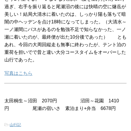
過ぎ、右手を振り返ると尾瀬沼の後には快晴の空に燧岳が
美しい！結局大清水に着いたのは、しっかり陽も落ちて暗
闇の中ヘッデンを点け18時になってしまった。（大清水～
一ノ瀬間にバスがあるのを勉強不足で知らなかった、一ノ
瀬に着いたのが、最終便が出た10分後であった） とも
あれ、今回の大周回縦走も無事に終わったが、テント泊の
重荷を担いでで昔と違い大分コースタイムをオーバーした
山行であった。
写真はこちら
太田桐生～沼田 2070円 沼田～花園 1410
円 尾瀬の宿いさ 素泊まり+弁当 6678円
-
山行記