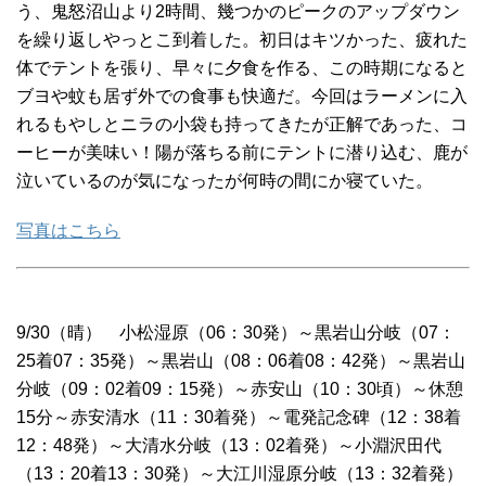
う、鬼怒沼山より2時間、幾つかのピークのアップダウン
を繰り返しやっとこ到着した。初日はキツかった、疲れた
体でテントを張り、早々に夕食を作る、この時期になると
ブヨや蚊も居ず外での食事も快適だ。今回はラーメンに入
れるもやしとニラの小袋も持ってきたが正解であった、コ
ーヒーが美味い！陽が落ちる前にテントに潜り込む、鹿が
泣いているのが気になったが何時の間にか寝ていた。
写真はこちら
9/30（晴） 小松湿原（06：30発）～黒岩山分岐（07：
25着07：35発）～黒岩山（08：06着08：42発）～黒岩山
分岐（09：02着09：15発）～赤安山（10：30頃）～休憩
15分～赤安清水（11：30着発）～電発記念碑（12：38着
12：48発）～大清水分岐（13：02着発）～小淵沢田代
（13：20着13：30発）～大江川湿原分岐（13：32着発）