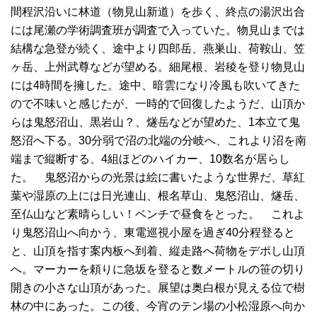
間程沢沿いに林道（物見山新道）を歩く、終点の湯沢出合
には尾瀬の学術調査班が調査で入っていた。物見山までは
結構な急登が続く、途中より四郎岳、燕巣山、荷鞍山、笠
ヶ岳、上州武尊などが望める。細尾根、岩稜を登り物見山
には4時間を擁した。途中、暗雲になり冷風も吹いてきた
ので不味いと感じたが、一時的で回復したようだ、山頂か
らは鬼怒沼山、黒岩山？、燧岳などが望めた、1本立て鬼
怒沼へ下る。30分弱で沼の北端の分岐へ、これより沼を南
端まで縦断する、4組ほどのハイカー、10数名が居らし
た。 鬼怒沼からの光景は絵に書いたような世界だ、草紅
葉や湿原の上には日光連山、根名草山、鬼怒沼山、燧岳、
至仏山など素晴らしい！ベンチで昼食をとった。 これよ
り鬼怒沼山へ向かう、東電巡視小屋を過ぎ40分程登ると
と、山頂を指す案内板へ到着、縦走路へ荷物をデポし山頂
へ。マーカーを頼りに急坂を登ると数メートルの笹の切り
開きの小さな山頂があった。展望は奥白根が見える位で樹
林の中にあった。この後、今宵のテン場の小松湿原へ向か