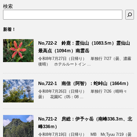
検索
新着！
No,722-2 鈴鹿：霊仙山（1083.5ｍ）霊仙山
最高点（1094ｍ）南霊岳
令和8年7月27日（日帰り） 単独行 7/27（曇、濃霧
後晴） ホテルルートイン ...
No,722-1 南信（阿智）：蛇峠山（1664ｍ）
令和8年7月26日（日帰り） 単独行 7/26（晴時々
曇） 花園IC（05：08 ...
No,721-2 房総：伊予ヶ岳（南峰336.3ｍ、北
峰336ｍ）
令和8年7月19日（日帰り） MB Mr,Tyuu 7/19（曇