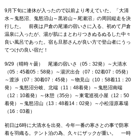
9月下旬に連休が入ったので以前より考えていた、「大清
水～鬼怒沼、鬼怒沼山～黒岩山～尾瀬沼」の周回縦走を決
行した。 前夜は戸倉の尾瀬の宿いさに入る、初めて戸倉
温泉に入ったが、湯が肌にまとわりつきぬるぬるした中々
良い風呂であった。宿も旦那さんが良い方で登山者にうっ
てつけの良い宿だ！
9/29（晴時々曇） 尾瀬の宿いさ（05：32発）～大清水
（05：45着05：58発）～湯沢出合（07：02着07：05発）
～渡渉（07：30着07：45発）～物見山（10：58着11：20
発）～鬼怒沼分岐、北端（11：48着発）～鬼怒沼南端
（12：10着発）～休憩（35分）～東電巡視小屋（12：50
着発）～鬼怒沼山（13：48着14：02発）～小松湿原幕場
（16：03着）
初日は6時に大清水を出発、今年一番の寒さとの事で防寒
着を羽織る。テント泊の為、久々にザックが重い。 一時