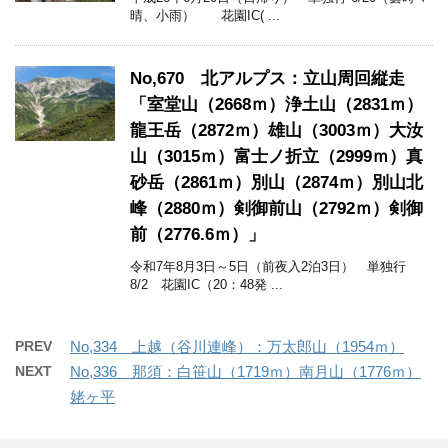
晴、小雨） 花園IC( ...
No,670 北アルプス：立山周回縦走
「室堂山（2668ｍ）浄土山（2831ｍ）
龍王岳（2872ｍ）雄山（3003ｍ）大汝
山（3015ｍ）富士ノ折立（2999ｍ）真
砂岳（2861ｍ）別山（2874ｍ）別山北
峰（2880ｍ）剣御前山（2792ｍ）剣御
前（2776.6ｍ）」
令和7年8月3日～5日（前夜入2泊3日） 単独行
8/2 花園IC（20：48発 ...
PREV
No,334 上越（谷川連峰）：万太郎山（1954ｍ）
NEXT
No,336 那須：白笹山（1719ｍ）南月山（1776ｍ）
姥ヶ平