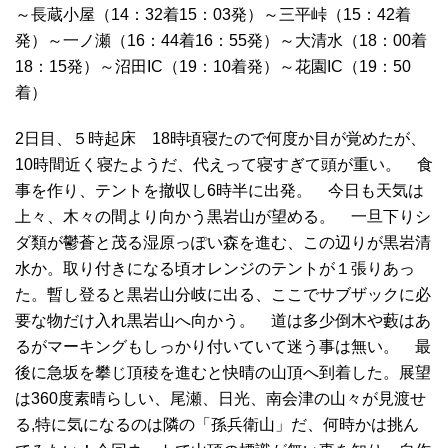
～長蔵小屋（14：32着15：03発）～三平峠（15：42着
発）～一ノ瀬（16：44着16：55発）～大清水（18：00着
18：15発）～沼田IC（19：10着発）～花園IC（19：50
着）
2日目、５時起床 18時頃寝たので何度か目が覚めたが、
10時間近く寝たようだ、代えって寝すぎて頭が重い。 食
事を作り、テントを撤収し6時半に出発。 今日も天気は
上々、木々の間より向かう黒岩山が望める。 一旦下りシ
ダ類が鬱蒼と茂る湿原っぽい森を進む、この辺りが黒岩清
水か。取り付きになる頃オレンジのテントが１張りあっ
た。暫し登ると黒岩山分岐に出る、ここでサブザックに必
要な物だけ入れ黒岩山へ向かう。 道は多少倒木や藪はあ
るがマーキングもしっかり付いていて迷う事は無い。 最
後に急坂を攀じ頂稜を進むと快晴の山頂へ到着した。展望
は360度素晴らしい、尾瀬、日光、南会津の山々が見渡せ
る,特に気になるのは隣の「孫兵衛山」だ、何時かは挑ん