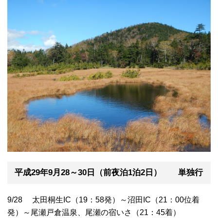
平成29年9月28～30日（前夜泊1泊2日） 単独行
9/28 太田桐生IC（19：58発）～沼田IC（21：00位着
発）～尾瀬戸倉温泉、尾瀬の宿いさ（21：45着）