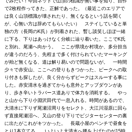
でみたい！今回ネットで山頂の標識が無い事を知り、自作
で2枚程作ってきた、正解であった。（最近このエリアで
は良く山頂標識が壊されたり、無くなるという話を聞く
が、心無い方は辞めてもらいたい） ステイしていると単
独の方（長岡のK氏）が到着された、暫し談笑しほぼ一緒
に下る、下りはあっけなく分岐に辿り着いた。ここでK氏
と別れ、尾瀬へ向かう。 ここが県境か村境か、多分担当
が違うのだろう、先程まで多く付けられていたマーキング
が殆ど無くなる、道は解り易いので問題ないが。 一時間
少々で赤安山、ここへの登りもきつかった、ピークへの取
り付きも探したが、良く分からずピークはスルーする事に
した。赤安清水を過ぎてからも意外とアップダウンがあ
り、歩き辛いトラバース道ありで体力を消耗する。 やっ
と山から下り小淵沢田代で一息入れる。時間があるので、
大清水に下りず尾瀬沼周りをセレクト、大江川湿原に回ら
ず直接尾瀬沼へ、又山の登り下りでビジターセンターの裏
に出たがこれがキツかった。 長蔵小屋のベンチで昼食を
とり1本立てる。 いよいよ大清水へ腰を上げたのが15時