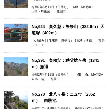
令和7年5月11日（日帰り） MB Mr,Tyuu
5/11（晴後曇） 花園IC ...
No,624 奥久慈：矢祭山（382.6ｍ）天
道塚（402ｍ）
令和6年11月25日（日帰り） 11/25（快晴） 寄居
（05：1 ...
No,391 奥秩父：秩父槍ヶ岳（1341
ｍ）撤退
令和2年4月15日（日帰り） MB Mr、MATIDA
4/15（晴） 寄居（ ...
No,278 北八ヶ岳：ニュウ（2352
ｍ） 白駒池
平成26年6月20日（日帰り） 単独行 6/20（曇時々