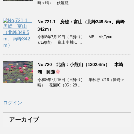
時々晴） 伏姫籠 ...
No,721-1 房総：富山（北峰349.5ｍ、南峰
342ｍ）
令和8年7月19日（日帰り） MB Mr,Tyuu
7/19(晴） 嵐山小川IC ...
No,720 北信：小熊山（1302.6ｍ） 木崎
湖 睡蓮
令和8年7月16日（日帰り） 単独行 7/16（曇時々
晴） 花園IC（05：28 ...
ログイン
アーカイブ