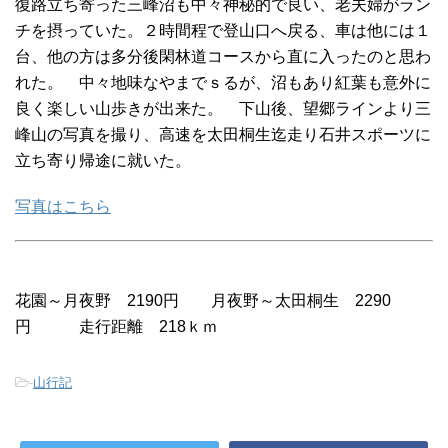
復路立ち寄った三峰沼も中々神秘的で良い、老夫婦がラン
チを摂っていた。２時間程で登山口へ戻る、車は他には１
台、他の方は多分後閑林道コースから直に入ったのと思わ
れた。 中々地味なやまでｓるが、沼もあり紅葉も意外に
良く楽しい山歩きが出来た。 下山後、望郷ラインより三
峰山の写真を撮り、高速を太田桐生迄走り石井スポーツに
立ち寄り帰途に就いた。
写真はこちら
花園～月夜野 2190円 月夜野～太田桐生 2290
円 走行距離 218ｋｍ
-
山行記