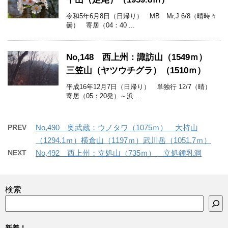
令和5年6月8日（日帰り） MB Mr,J 6/8（晴時々
曇） 寄居（04：40 ...
No,148 西上州：諏訪山（1549ｍ）
三笠山（ヤツウチグラ）（1510ｍ）
平成16年12月7日（日帰り） 単独行 12/7（晴）
寄居（05：20発）～浜 ...
PREV
No,490 奥武蔵：ウノタワ（1075ｍ） 大持山
（1294.1ｍ）横倉山（1197ｍ）武川岳（1051.7ｍ）
NEXT
No,492 西上州：立処山（735ｍ）、立処鍾乳洞
検索
新着！