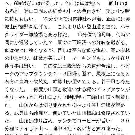
へ、8時過ぎには出発した。他には車は無い。 低山では
あるが、登山口周辺の紅葉も中々の色付きだ、朝より快晴
気持ちも良い。 20分少々で河内神社へ到着、正面には赤
城山が裾野を広げる。 これより広い登山道を進む、パラ
グライダー離陸場もある様だ。 10分位で追母峰、何時の
間にか通過していた？ 直ぐに三峰沼への分岐を過ぎる、
道は徐々に狭くなるが、暫しは平らな道を進む、高い樹林
の中を進む、紅葉が美しい！ マーキングもしっかり在り
迷う事は無い。 この先は三峰沼からの道が合流し、小ピ
ークのアップダウンを２～３回繰り返す、尾根上になると
右方に皇海～袈裟丸、武尊山が望めてくる、若干風も冷た
くなった。 何度か山頂と勘違いする程のアップダウンが
有り、やっとこ登山口より２時間半で三峰山山頂へ到着し
た。 山頂からは切り開かれた樹林より谷川連峰が望め
る、武尊山も綺麗だ。傾いていた山頂標識は修復されてい
た。 山頂は独り占め、ランチでコーヒーが旨い！ ３０
分程ステイし下山へ、途中３組７名の方と擦れ違った。