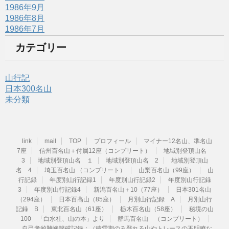
1986年9月
1986年8月
1986年7月
カテゴリー
山行記
日本300名山
未分類
link
mail
TOP
プロフィール
マイナー12名山、準名山
7座
信州百名山＋付属12座（コンプリート）
地域別登頂山名
3
地域別登頂山名 １
地域別登頂山名 2
地域別登頂山
名 4
埼玉百名山 （コンプリート）
山梨百名山（99座）
山
行記録
年度別山行記録1
年度別山行記録2
年度別山行記録
3
年度別山行記録4
新潟百名山＋10（77座）
日本301名山
（294座）
日本百高山（85座）
月別山行記録 A
月別山行
記録 B
東北百名山（61座）
栃木百名山（58座）
秘境の山
100 「白水社、山の本」より
群馬百名山 （コンプリート）
自己考的難峰踏破記録：（積雪期のみ登れる山やトレースの不明瞭な