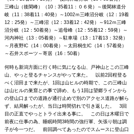
三峰山（後閑峰）（10：35着11：０６発）～後閑林道分
岐（11：38着11：40発）～1002ｍ三峰沼分岐（12：19着
12：25発）～三峰沼（12：33着12：42発）～912ｍ三峰
沼分岐（12：50着発）～追母峰（12：55着12：59発）～
河内神社（13：05着発）～駐車場（13：17着13：32発）
～月夜野IC（14：00着発）～太田桐生IC（14：57着発）
～石井スポーツ～寄居（16：50着）
何時も新潟方面に行く時に気になる山、戸神山とこの三峰
山、やっと登るチャンスがやって来た。 以前2回程登る
べく沼田まで来たが、1回は山ヒルの時期で、この三峰山
は山ヒルの巣窟との事で諦め、もう1回は望郷ラインから
の登山口までの道路が通行止めで別のアクセス道路が解ら
ず、結局解ったが、当日は時間切れで引き返した。 3回
目の正直でやっとトライ出来る事に。 この日は木曜日で
前夜に仕事の為、睡眠時間3時間の強行軍、矢張り朝は調
子が今一つだ。 前回調べてあったのでスムースに登山口