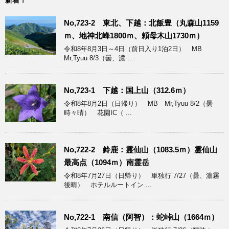
No,723-2 東北、下越：北飯豊（丸森山1159
ｍ、地神北峰1800ｍ、頼母木山1730ｍ）
令和8年8月3日～4日（前日入り1泊2日） MB
Mr,Tyuu 8/3（曇、濃 ...
No,723-1 下越：国上山（312.6ｍ）
令和8年8月2日（日帰り） MB Mr,Tyuu 8/2（曇
時々晴） 花園IC（ ...
No,722-2 鈴鹿：霊仙山（1083.5ｍ）霊仙山
最高点（1094ｍ）南霊岳
令和8年7月27日（日帰り） 単独行 7/27（曇、濃霧
後晴） ホテルルートイン ...
No,722-1 南信（阿智）：蛇峠山（1664ｍ）