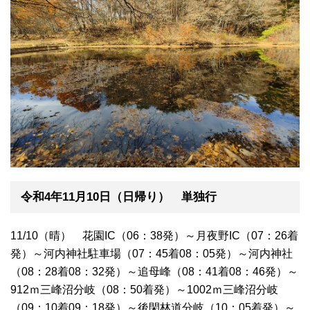
令和4年11月10日（日帰り） 単独行
11/10（晴） 花園IC（06：38発）～月夜野IC（07：26着
発）～河内神社駐車場（07：45着08：05発）～河内神社
（08：28着08：32発）～追母峰（08：41着08：46発）～
912ｍ三峰沼分岐（08：50着発）～1002ｍ三峰沼分岐
（09：10着09：18発）～後閑林道分岐（10：05着発）～