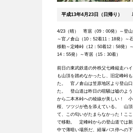
平成13年4月23日（日帰り） 
4/23（晴） 寄居（09：00発）～登山
～官ノ倉山（10：52着11：18発）～
移動～定峰峠（12：50着12：58発）
14：55発）～寄居（15：30着）
前日の東武鉄道の外秩父七峰縦走ハイ
も山頂を踏めなかったし、旧定峰峠も
た。 官ノ倉山は笠原地区より登山口
た。 登山道は昨日の喧騒は嘘のよう
から二本木峠への稜線が美しい！ 小
桜、ツツジが色を添えている。 山頂
て、この匂いがたまらなかった！ここ
で移動。 定峰峠からの登山道では新
中で薄暗い場所だ、経塚バス停への下