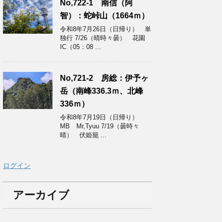
No,722-1 南信（阿
智）：蛇峠山（1664ｍ）
令和8年7月26日（日帰り） 単
独行 7/26（晴時々曇） 花園
IC（05：08 ...
No,721-2 房総：伊予ヶ
岳（南峰336.3ｍ、北峰
336ｍ）
令和8年7月19日（日帰り）
MB Mr,Tyuu 7/19（曇時々
晴） 伏姫籠 ...
ログイン
アーカイブ