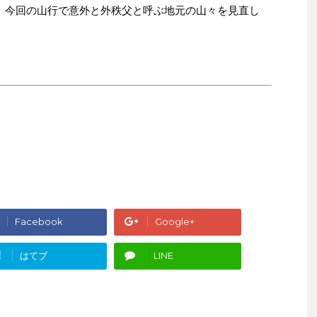
 今回の山行で意外と外秩父と呼ぶ地元の山々を見直し
Facebook
Google+
!
はてブ
LINE