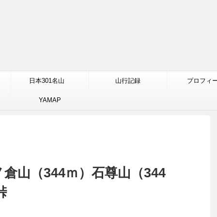
日本301名山
山行記録
プロフィ
YAMAP
ノ倉山（344ｍ）石尊山（344
峠