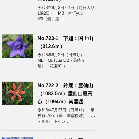
令和8年8月3日～4日（前日入り
1泊2日） MB Mr,Tyuu
8/3（曇、濃 ...
No,723-1 下越：国上山
（312.6ｍ）
令和8年8月2日（日帰り）
MB Mr,Tyuu 8/2（曇時々
晴） 花園IC（ ...
No,722-2 鈴鹿：霊仙山
（1083.5ｍ）霊仙山最高
点（1094ｍ）南霊岳
令和8年7月27日（日帰り） 単
独行 7/27（曇、濃霧後晴） ホ
テルルートイン ...