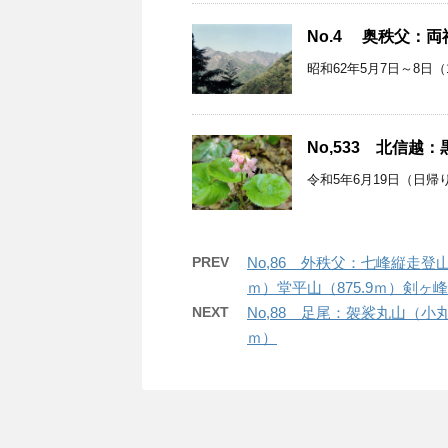
No.4 奥秩父：両神
昭和62年5月7日～8日（1泊2
No,533 北信越：
令和5年6月19日（日帰り
PREV
No,86 外秩父：七峰縦走登
ｍ）堂平山（875.9ｍ）剣ヶ峰
NEXT
No,88 足尾：袈裟丸山（小丸
ｍ）