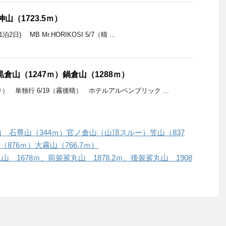
山（1723.5ｍ）
日) MB Mr.HORIKOSI 5/7（晴 ...
黒倉山（1247ｍ）鍋倉山（1288ｍ）
） 単独行 6/19（霧後晴） ホテルアルペンブリック ...
山 石尊山（344ｍ）官ノ倉山（山頂スルー）笠山（837
（876ｍ）大霧山（766.7ｍ）
山 1678ｍ、前袈裟丸山 1878.2ｍ、後袈裟丸山 1908