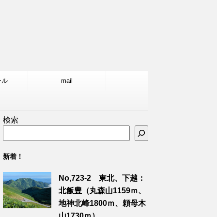
ール
mail
検索
新着！
No,723-2 東北、下越：
北飯豊（丸森山1159ｍ、
地神北峰1800ｍ、頼母木
山1730ｍ）