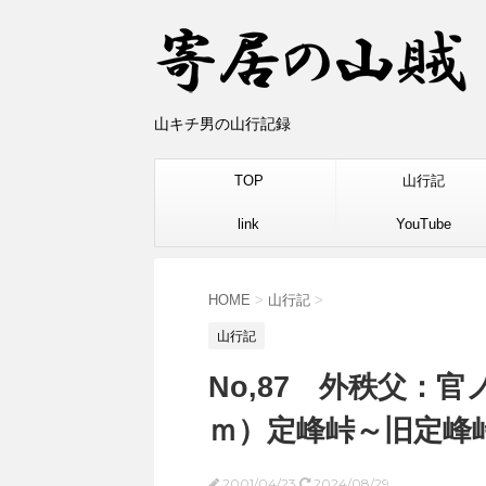
山キチ男の山行記録
TOP
山行記
link
YouTube
HOME
>
山行記
>
山行記
No,87 外秩父：官
ｍ）定峰峠～旧定峰
2001/04/23
2024/08/29