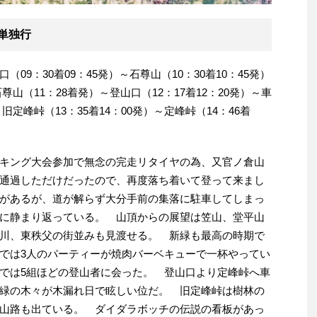
単独行
口（09：30着09：45発）～石尊山（10：30着10：45発）
石尊山（11：28着発）～登山口（12：17着12：20発）～車
～旧定峰峠（13：35着14：00発）～定峰峠（14：46着
キング大会参加で無念の完走リタイヤの為、又官ノ倉山
通過しただけだったので、再度落ち着いて登って来まし
があるが、道が解らず大分手前の集落に駐車してしまっ
に静まり返っている。 山頂からの展望は笠山、堂平山
川、東秩父の街並みも見渡せる。 新緑も最高の時期で
では3人のパーティーが焼肉バーベキューで一杯やってい
では5組ほどの登山者に会った。 登山口より定峰峠へ車
緑の木々が木漏れ日で眩しい位だ。 旧定峰峠は樹林の
山路も出ている。 ダイダラボッチの伝説の看板があっ