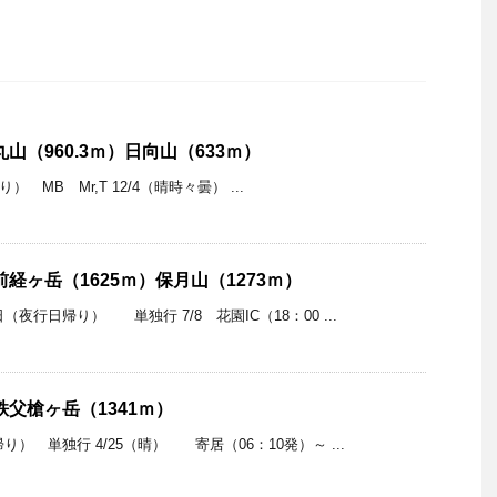
丸山（960.3ｍ）日向山（633ｍ）
 MB Mr,T 12/4（晴時々曇） ...
越前経ヶ岳（1625ｍ）保月山（1273ｍ）
夜行日帰り） 単独行 7/8 花園IC（18：00 ...
：秩父槍ヶ岳（1341ｍ）
） 単独行 4/25（晴） 寄居（06：10発）～ ...