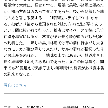
展望地で大休止、昼食とする。展望は乗鞍が綺麗に望めた
が、槍穂方面はガスってダメであった。後から到着した地
元の方と暫し談笑する。 1時間程ステイし下山にかか
る。拙者より後から登頂された2組の方々は足が早くあっ
という間に抜かれて行った。拙者はマイペースで後は只管
往路を忠実に戻るが、林道がまた長く膝が痛みだした頃P
へ到着した。 帰りの黒川林道では車の前に行き成り大き
なカモシカが飛び降りて来たり、サルの群れが横切ったり
とお土産を来れた。 地味な山ではあるが、林道歩きも
長く結構登り応えのある山であった。又この日は暑く、関
東でも39度超えで気象庁より梅雨明けの発表があり夏本番
の到来となった。
写真はこちら
花園～松本 3150円×2 走行距離 460km