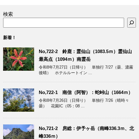
検索
新着！
No,722-2 鈴鹿：霊仙山（1083.5ｍ）霊仙山
最高点（1094ｍ）南霊岳
令和8年7月27日（日帰り） 単独行 7/27（曇、濃霧
後晴） ホテルルートイン ...
No,722-1 南信（阿智）：蛇峠山（1664ｍ）
令和8年7月26日（日帰り） 単独行 7/26（晴時々
曇） 花園IC（05：08 ...
No,721-2 房総：伊予ヶ岳（南峰336.3ｍ、北
峰336ｍ）