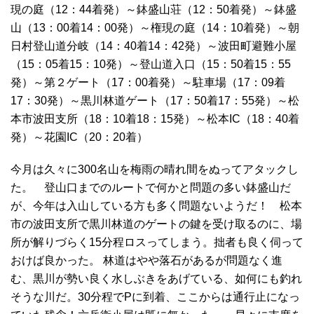
現の庭（12：44着発）～鉢盛山荘（12：50着発）～鉢盛
山（13：00着14：00発）～権現の庭（14：10着発）～朝
日村登山道分岐（14：40着14：42発）～波田町避難小屋
（15：05着15：10発）～登山道入口（15：50着15：55
発）～第２ゲート（17：00着発）～駐車場（17：09着
17：30発）～黒川林道ゲート（17：50着17：55発）～松
本市波田支所（18：10着18：15発）～松本IC（18：40着
発）～花園IC（20：20着）
今月は久々に300名山を梅雨の晴れ間をぬってアタックし
た。 登山口までのルートで何かと問題の多い鉢盛山だ
が、今年は入山している方も多く問題ないようだ！ 松本
市の波田支所で黒川林道のゲートの鍵を受け取るのに、場
所が解りづらく15分程ロスってしまう。拙者も良く伺って
おけば良かった。 林道はやや落石があるが問題なく進
む、黒川が勢い良く水しぶきをあげている、如何にも釣れ
そうな川だ。30分程でPに到着、ここからは通行止になっ