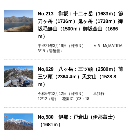
No,213 御坂：十二ヶ岳（1683ｍ）節
刀ヶ岳（1736ｍ）鬼ヶ岳（1738ｍ）御
坂毛無山（1500ｍ）御坂金山（1686
ｍ）
平成21年3月19日（日帰り） ＭＢ Mr,MATIDA
3/19（晴後曇） ...
No,629 八ヶ岳：三ツ頭（2580ｍ）前
三ツ頭（2364.4ｍ）天女山（1528.8
ｍ）
令和6年12月12日（日帰り） 単独行
12/12（晴） 花園IC（03：18 ...
No,580 伊那：戸倉山（伊那富士）
（1681ｍ）