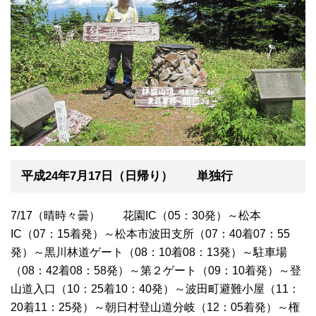
平成24年7月17日（日帰り） 単独行
7/17（晴時々曇） 花園IC（05：30発）～松本
IC（07：15着発）～松本市波田支所（07：40着07：55
発）～黒川林道ゲート（08：10着08：13発）～駐車場
（08：42着08：58発）～第２ゲート（09：10着発）～登
山道入口（10：25着10：40発）～波田町避難小屋（11：
20着11：25発）～朝日村登山道分岐（12：05着発）～権