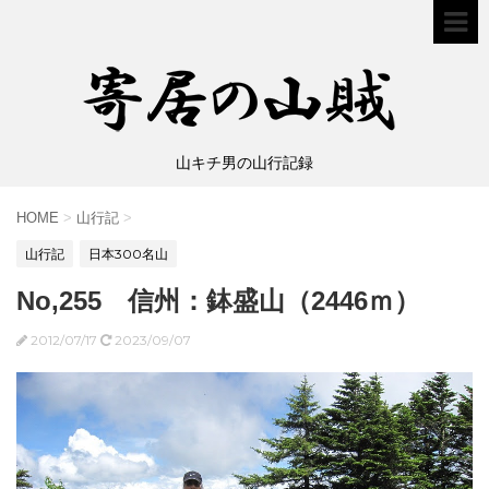
山キチ男の山行記録
HOME
>
山行記
>
山行記
日本300名山
No,255 信州：鉢盛山（2446ｍ）
2012/07/17
2023/09/07