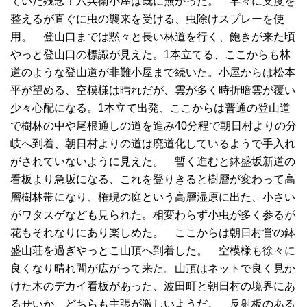
ていた残念！六兵衛小屋は既に無かった。 早々に支度を
整えるが直ぐに虫の襲来を受ける、虫除けスプレーを使
用。 登山口までは黙々と長い林道を行く、飽きが来た頃
やっと登山口の標識が見えた。1本立てる、ここからも林
道のような登山道が非難小屋まで続いた。小屋からは松本
平が望める、空模様は晴れだが、雲が多く時折暗雲が覆い
少々心配になる。1本立て出発、ここからは普通の登山道
で樹林の中や尾根通しの道を進み40分程で朝日村よりの分
岐へ到着、朝日村よりの道は廃道化しているようで手入れ
がされていないように見えた。 暫く進むと鉢盛坂新道の
看板より急坂になる、これを登りきると樹層が変わって高
層樹林帯になり、権現の庭という高層湿原に出た、小さい
がワタスゲなども見られた。相変わらず小虫が多く参るが
花もそれなりにあり楽しめた。 ここからは朝日村営の鉢
盛山荘を過ぎやっとこ山頂へ到着した。 空模様も徐々に
良くなり晴れ間が広がって来た。山頂はネットで良く見か
けた木のデカイ看板があった、波田町と朝日村の境界にあ
るせいか、どちらも主張が激しいようだ。 反射板のある