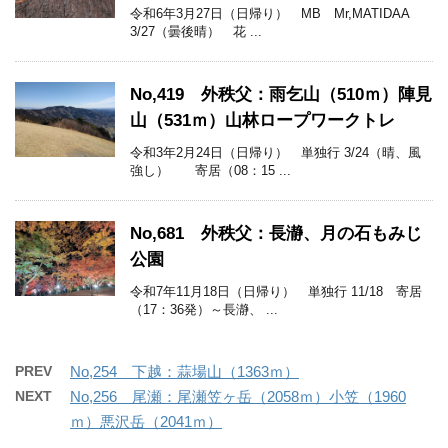
令和6年3月27日（日帰り） MB Mr,MATIDAA
3/27（曇後晴） 花 ...
No,419 外秩父：雨乞山（510ｍ）陣見
山（531ｍ）山林ロープワークトレ
令和3年2月24日（日帰り） 単独行 3/24（晴、風
強し） 寄居（08：15 ...
No,681 外秩父：長瀞、月の石もみじ
公園
令和7年11月18日（日帰り） 単独行 11/18 寄居
（17：36発）～長瀞、 ...
PREV
No,254 下越：蒜場山（1363ｍ）
NEXT
No,256 尾瀬：尾瀬笠ヶ岳（2058ｍ）小笠（1960
ｍ）悪沢岳（2041ｍ）