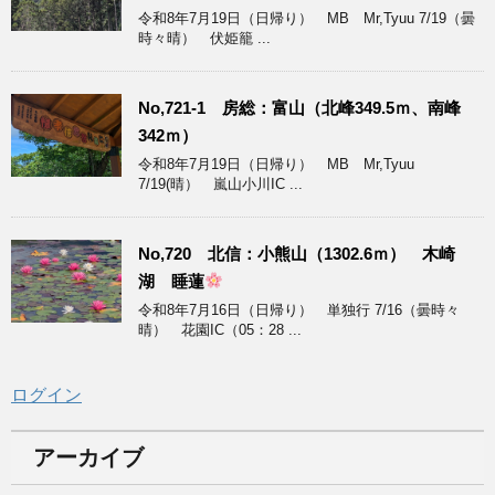
令和8年7月19日（日帰り） MB Mr,Tyuu 7/19（曇
時々晴） 伏姫籠 ...
No,721-1 房総：富山（北峰349.5ｍ、南峰
342ｍ）
令和8年7月19日（日帰り） MB Mr,Tyuu
7/19(晴） 嵐山小川IC ...
No,720 北信：小熊山（1302.6ｍ） 木崎
湖 睡蓮
令和8年7月16日（日帰り） 単独行 7/16（曇時々
晴） 花園IC（05：28 ...
ログイン
アーカイブ