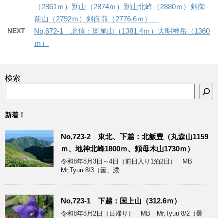
（2861ｍ）別山（2874ｍ）別山北峰（2880ｍ）剣御
前山（2792ｍ）剣御前（2776.6ｍ）」
NEXT
No,672-1 北信：斑尾山（1381.4ｍ）大明神岳（1360
ｍ）
検索
新着！
No,723-2 東北、下越：北飯豊（丸森山1159
ｍ、地神北峰1800ｍ、頼母木山1730ｍ）
令和8年8月3日～4日（前日入り1泊2日） MB
Mr,Tyuu 8/3（曇、濃 ...
No,723-1 下越：国上山（312.6ｍ）
令和8年8月2日（日帰り） MB Mr,Tyuu 8/2（曇