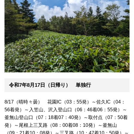
令和7年8月17日（日帰り） 単独行
8/17（晴時々曇） 花園IC（03：55発）～佐久IC（04：
56着発）～入笠山、沢入登山口（06：46着06：55発）～
釜無山登山口（07：18着07：40発）～取付点（07：50着
発）～尾根上三叉路（08：00着08：10発）～釜無山
（09：21着10：08発）～三叉路（10：47着10：50発）～