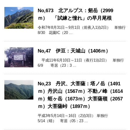
No,673 北アルプス：剱岳（2999
ｍ） 「試練と憧れ」の早月尾根
令和7年8月31日～9月1日（前夜入1泊2日） 単独行
8/30 花園IC（20 ...
No,47 伊豆：天城山（1406ｍ）
平成11年6月10日～11日（夜行1泊2日） 単独行
6/9 寄居（23：3 ...
No,23 丹沢、大菩薩：塔ノ岳（1491
ｍ）丹沢山（1567ｍ）不動ノ峰（1614
ｍ）蛭ヶ岳（1673ｍ）大菩薩嶺（2057
ｍ）大菩薩峠（1897ｍ）
平成3年5月14日～16日（2泊3日） 単独行
5/14（晴） 寄居（05：23 ...