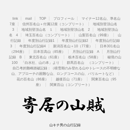
link
mail
TOP
プロフィール
マイナー12名山、準名山
7座
信州百名山＋付属12座（コンプリート）
地域別登頂山名
3
地域別登頂山名 １
地域別登頂山名 2
地域別登頂山
名 4
埼玉百名山 （コンプリート）
山梨百名山（99座）
山
行記録
年度別山行記録1
年度別山行記録2
年度別山行記録
3
年度別山行記録4
新潟百名山＋10（77座）
日本301名山
（294座）
日本百高山（85座）
月別山行記録 A
月別山行
記録 B
東北百名山（61座）
栃木百名山（58座）
秘境の山
100 「白水社、山の本」より
群馬百名山 （コンプリート）
自己考的難峰踏破記録：（積雪期のみ登れる山やトレースの不明瞭な
山、アプローチの困難な山、ロングコースの山、バリルートなど）
花の百名山（86座）
越後百山（71座）
関東百名山（95
座）
関東百山（コンプリート）
山キチ男の山行記録