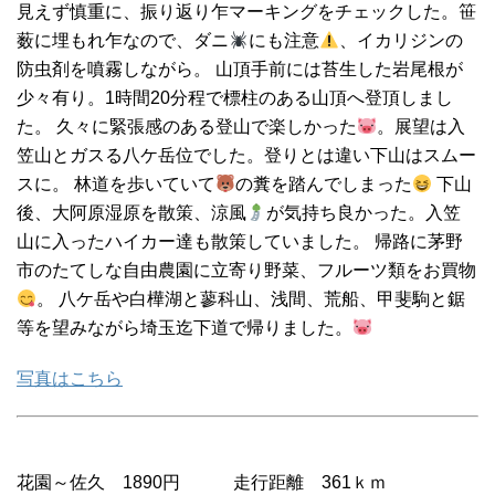
見えず慎重に、振り返り乍マーキングをチェックした。笹
薮に埋もれ乍なので、ダニ
にも注意
、イカリジンの
防虫剤を噴霧しながら。 山頂手前には苔生した岩尾根が
少々有り。1時間20分程で標柱のある山頂へ登頂しまし
た。 久々に緊張感のある登山で楽しかった
。展望は入
笠山とガスる八ケ岳位でした。登りとは違い下山はスムー
スに。 林道を歩いていて
の糞を踏んでしまった
下山
後、大阿原湿原を散策、涼風
が気持ち良かった。入笠
山に入ったハイカー達も散策していました。 帰路に茅野
市のたてしな自由農園に立寄り野菜、フルーツ類をお買物
。 八ケ岳や白樺湖と蓼科山、浅間、荒船、甲斐駒と鋸
等を望みながら埼玉迄下道で帰りました。
写真はこちら
花園～佐久 1890円 走行距離 361ｋｍ