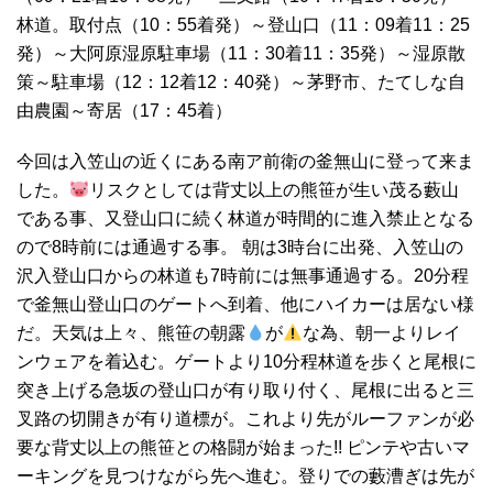
林道。取付点（10：55着発）～登山口（11：09着11：25
発）～大阿原湿原駐車場（11：30着11：35発）～湿原散
策～駐車場（12：12着12：40発）～茅野市、たてしな自
由農園～寄居（17：45着）
今回は入笠山の近くにある南ア前衛の釜無山に登って来ま
した。
リスクとしては背丈以上の熊笹が生い茂る藪山
である事、又登山口に続く林道が時間的に進入禁止となる
ので8時前には通過する事。 朝は3時台に出発、入笠山の
沢入登山口からの林道も7時前には無事通過する。20分程
で釜無山登山口のゲートへ到着、他にハイカーは居ない様
だ。天気は上々、熊笹の朝露
が
な為、朝一よりレイ
ンウェアを着込む。ゲートより10分程林道を歩くと尾根に
突き上げる急坂の登山口が有り取り付く、尾根に出ると三
叉路の切開きが有り道標が。これより先がルーファンが必
要な背丈以上の熊笹との格闘が始まった!! ピンテや古いマ
ーキングを見つけながら先へ進む。登りでの藪漕ぎは先が