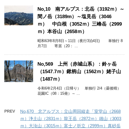
No,10 南アルプス：北岳（3192ｍ）～
間ノ岳（3189m）～塩見岳（3046
ｍ） 中白根（3052ｍ）三峰岳（2999
ｍ）本谷山（2658ｍ）
昭和63年8月8日～11日（夜行3泊4日) 単独行 8
月7日 寄居（20： ...
No,569 上州（赤城山系）：鈴ヶ岳
（1547.7ｍ）鍬柄山（1562ｍ）姥子山
（1487ｍ）
令和6年2月4日（日帰り） 単独行 2/4（曇後晴）
花園IC（08：15発）～ ...
PREV
No,670 北アルプス：立山周回縦走「室堂山（2668
ｍ）浄土山（2831ｍ）龍王岳（2872ｍ）雄山（3003
ｍ）大汝山（3015ｍ）富士ノ折立（2999ｍ）真砂岳