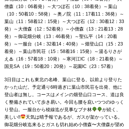
僧森（10：06着発）～大つぼ石（10：38着発）～葉山
（10：50着10：58発）～奥ノ院（11：17着11：36発）～
葉山（11：58着12：15発）～大つぼ石（12：30着12：33
発）～大僧森（12：52着発）～小僧森（13：21着13：28
発）～御花畑分岐（13：46着発）～聖仏平（14：20着
発）～一服台（14：32着14：40発）～畑登山口（15：23
着発）～葉山市民荘（15：58着16：15発）～湯るりさが
え♨（16：57着18：10発）～寒河江IC（18：21着発）～
国見SA（19：50着20：20発）～花園IC（23：57着）
3日目はこれも東北の名峰、葉山に登る、以前より登りた
かった山だ。予定通り6時過ぎに葉山市民荘を出発、他に
登山者は無し。コースはメインの畑登山口コース、道は良
く整備されていて歩き易い。今回も腰を庇いつつのゆっく
り登山。一服台から稜線迄が見事なブナ林
が続く、
美しい!!
天気は晴予報であるが、ガスが架かっている。
御花畑分岐迄来るとガスも切れ始め小僧森〜大僧森が望め