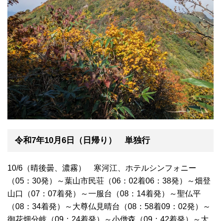
令和7年10月6日（日帰り） 単独行
10/6（晴後曇、濃霧） 寒河江、ホテルシンフォニー
（05：30発）～葉山市民荘（06：02着06：38発）～畑登
山口（07：07着発）～一服台（08：14着発）～聖仏平
（08：34着発）～大尊仏見晴台（08：58着09：02発）～
御花畑分岐（09：24着発）～小僧森（09：42着発）～大