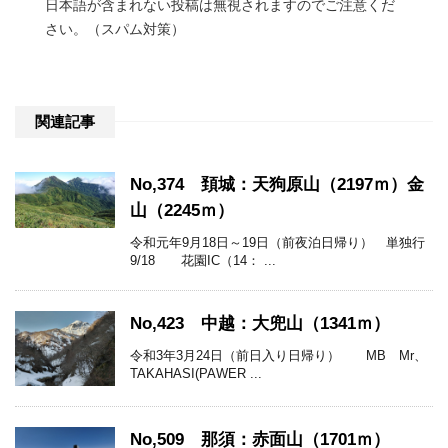
日本語が含まれない投稿は無視されますのでご注意くだ
さい。（スパム対策）
関連記事
No,374 頚城：天狗原山（2197ｍ）金
山（2245ｍ）
令和元年9月18日～19日（前夜泊日帰り） 単独行
9/18 花園IC（14： ...
No,423 中越：大兜山（1341ｍ）
令和3年3月24日（前日入り日帰り） MB Mr、
TAKAHASI(PAWER ...
No,509 那須：赤面山（1701ｍ）