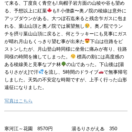
て来る、丁度良く青空も! 烏帽子岩方面の山稜や谷も望め
る、予想以上に紅葉
も!! 小僧森〜奥ノ院の稜線は意外に
アップダウンがある。大つぼ石迄来ると残念乍ガスに包ま
れる、葉山山頂と奥ノ院では展望無し
。奥ノ院でラン
チを摂り葉山山頂に戻ると、何とラッキーにも見事にガス
が晴れ月山もくっきり望む事が出来た
下山は往路をピ
ストンしたが、月山登山時同様に坐骨に痛みが有り、往路
同様の時間を擁してしまった。
標高の割には高度感の
ある稜線美と見事なブナ林
の山であった。下山後は[湯
るりさがえ]で汗
を流し、5時間のドライブ
で無事帰宅
しました。天気の不安定な時期ですが、上手く行った山形
遠征になりました。
写真はこちら
寒河江～花園 8570円 湯るりさがえ♨ 350