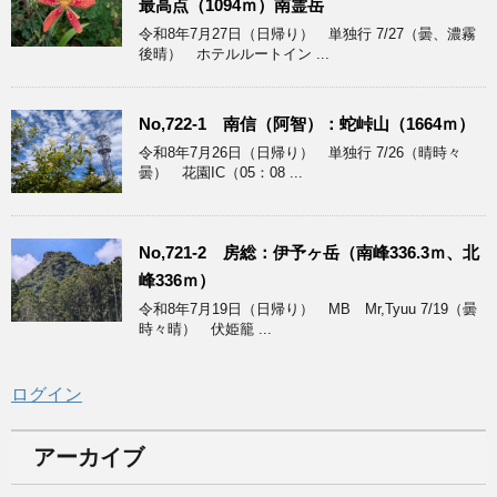
最高点（1094ｍ）南霊岳
令和8年7月27日（日帰り） 単独行 7/27（曇、濃霧
後晴） ホテルルートイン ...
No,722-1 南信（阿智）：蛇峠山（1664ｍ）
令和8年7月26日（日帰り） 単独行 7/26（晴時々
曇） 花園IC（05：08 ...
No,721-2 房総：伊予ヶ岳（南峰336.3ｍ、北
峰336ｍ）
令和8年7月19日（日帰り） MB Mr,Tyuu 7/19（曇
時々晴） 伏姫籠 ...
ログイン
アーカイブ