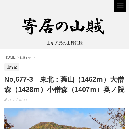
山キチ男の山行記録
HOME
>
山行記
>
山行記
No,677-3 東北：葉山（1462ｍ）大僧
森（1428ｍ）小僧森（1407ｍ）奥ノ院
2025/10/09