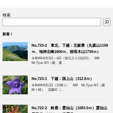
検索
新着！
No,723-2 東北、下越：北飯豊（丸森山1159
ｍ、地神北峰1800ｍ、頼母木山1730ｍ）
令和8年8月3日～4日（前日入り1泊2日） MB
Mr,Tyuu 8/3（曇、濃 ...
No,723-1 下越：国上山（312.6ｍ）
令和8年8月2日（日帰り） MB Mr,Tyuu 8/2（曇
時々晴） 花園IC（ ...
No,722-2 鈴鹿：霊仙山（1083.5ｍ）霊仙山