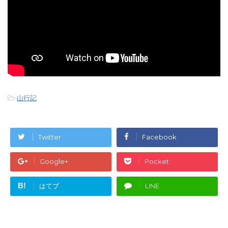
-
山行記
Twitter
Facebook
Google+
Pocket
B!
はてブ
LINE